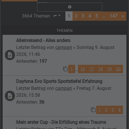
Erweiterte Suche
3664 Themen
1
2
3
4
5
…
147
»
Seite
1
von
147
THEMEN
Alleinreisend - Alles anders
Letzter Beitrag von
campari
«
Sonntag 9. August
2026, 11:46
Antworten:
197
1
16
17
18
19
20
…
Daytona Evo Sports Sportstiefel Erfahrung
Letzter Beitrag von
campari
«
Freitag 7. August
2026, 15:58
Antworten:
36
1
2
3
4
Mein erster Cup - Die Erfüllung eines Traums