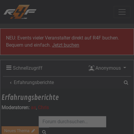
Zum Inhalt
NEU: Events vieler Veranstalter direkt auf R4F buchen.
Bequem und einfach.
Jetzt buchen
Schnellzugriff
Anonymous
Su
Erfahrungsberichte
Erfahrungsberichte
Moderatoren:
as
,
Chris
Neues Thema
Suche