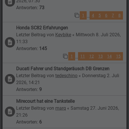
2026, 07:30
Antworten:
73
1
4
5
6
7
8
…
Honda SC82 Erfahrungen
Letzter Beitrag von
Kevbike
«
Mittwoch 8. Juli 2026,
11:33
Antworten:
145
1
11
12
13
14
15
…
Ducati Fahrer und Standgeräusch DB Grenzen
Letzter Beitrag von
tedeschino
«
Donnerstag 2. Juli
2026, 14:21
Antworten:
9
Mirecourt hat eine Tankstelle
Letzter Beitrag von
marq
«
Samstag 27. Juni 2026,
21:26
Antworten:
6