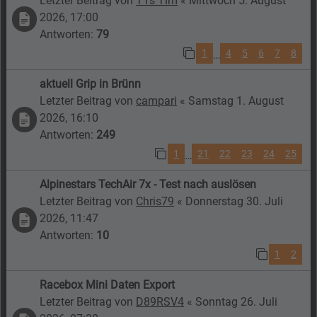
Letzter Beitrag von
TTs Tim
«
Mittwoch 5. August
2026, 17:00
Antworten:
79
1
4
5
6
7
8
…
aktuell Grip in Brünn
Letzter Beitrag von
campari
«
Samstag 1. August
2026, 16:10
Antworten:
249
1
21
22
23
24
25
…
Alpinestars TechAir 7x - Test nach auslösen
Letzter Beitrag von
Chris79
«
Donnerstag 30. Juli
2026, 11:47
Antworten:
10
1
2
Racebox Mini Daten Export
Letzter Beitrag von
D89RSV4
«
Sonntag 26. Juli