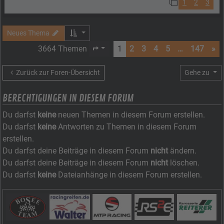
1
2
3
Neues Thema
3664 Themen
1
2
3
4
5
…
147
»
Seite
1
von
147
Zurück zur Foren-Übersicht
Gehe zu
BERECHTIGUNGEN IN DIESEM FORUM
Du darfst
keine
neuen Themen in diesem Forum erstellen.
Du darfst
keine
Antworten zu Themen in diesem Forum
erstellen.
Du darfst deine Beiträge in diesem Forum
nicht
ändern.
Du darfst deine Beiträge in diesem Forum
nicht
löschen.
Du darfst
keine
Dateianhänge in diesem Forum erstellen.