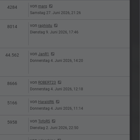
Letzter Beitrag
von
marq
n
Zugriffe
4284
Samstag 27. Juni 2026, 21:26
Letzter Beitrag
von
raphistu
n
Zugriffe
8014
Dienstag 9. Juni 2026, 17:46
Letzter Beitrag
von
JanR1
n
Zugriffe
44.562
Donnerstag 4. Juni 2026, 14:20
Letzter Beitrag
von
ROBERT23
n
Zugriffe
8666
Donnerstag 4. Juni 2026, 12:18
Letzter Beitrag
von
HaraldR6
n
Zugriffe
5166
Donnerstag 4. Juni 2026, 11:14
Letzter Beitrag
von
TofoRS
n
Zugriffe
5958
Dienstag 2. Juni 2026, 22:50
Letzter Beitrag