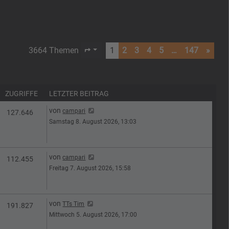
3664 Themen
1
2
3
4
5
…
147
»
Seite
1
von
147
ZUGRIFFE
LETZTER BEITRAG
Letzter Beitrag
von
campari
en
Zugriffe
127.646
Samstag 8. August 2026, 13:03
Letzter Beitrag
von
campari
n
Zugriffe
112.455
Freitag 7. August 2026, 15:58
Letzter Beitrag
von
TTs Tim
n
Zugriffe
191.827
Mittwoch 5. August 2026, 17:00