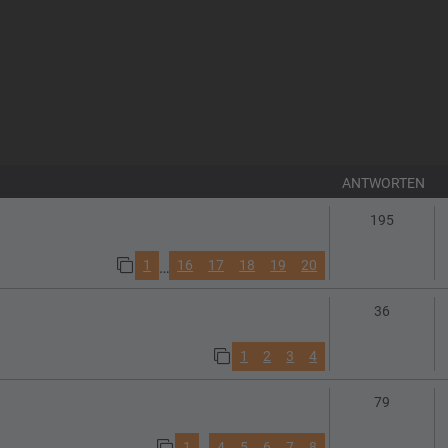
ANTWORTEN
Antwort
195
1
16
17
18
19
20
…
Antworte
36
1
2
3
4
Antworte
79
1
4
5
6
7
8