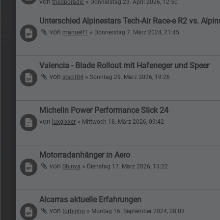
von
»
theSporadic
Donnerstag 23. April 2026, 12:50
Unterschied Alpinestars Tech-Air Race-e R2 vs. Alpi
von
»
manuelf1
Donnerstag 7. März 2024, 21:45
Valencia - Blade Rollout mit Hafeneger und Speer
von
»
stscit04
Sonntag 29. März 2026, 19:26
Michelin Power Performance Slick 24
von
»
luxgixxer
Mittwoch 18. März 2026, 09:42
Motorradanhänger in Aero
von
»
Shinya
Dienstag 17. März 2026, 13:22
Alcarras aktuelle Erfahrungen
von
»
torbinho
Montag 16. September 2024, 08:03