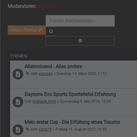
Moderatoren:
as
,
Chris
Neues Thema
Suche
Erweiterte Suche
THEMEN
Alleinreisend - Alles anders
von
»
campari
Dienstag 10. März 2026, 17:57
Daytona Evo Sports Sportstiefel Erfahrung
von
»
fireblade_fight
Donnerstag 5. Mai 2016, 10:24
Mein erster Cup - Die Erfüllung eines Traums
von
»
Chris79
Freitag 15. August 2025, 10:39