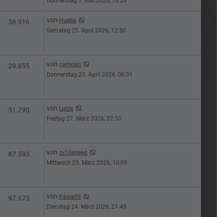
Donnerstag 7. Mai 2026, 16:26
Letzter Beitrag
von
Huella
n
Zugriffe
38.916
Samstag 25. April 2026, 12:50
Letzter Beitrag
von
campari
n
Zugriffe
29.855
Donnerstag 23. April 2026, 08:31
Letzter Beitrag
von
Lutze
n
Zugriffe
51.790
Freitag 27. März 2026, 22:50
Letzter Beitrag
von
zx10speed
n
Zugriffe
87.593
Mittwoch 25. März 2026, 10:09
Letzter Beitrag
von
Kawa99
n
Zugriffe
97.675
Dienstag 24. März 2026, 21:49