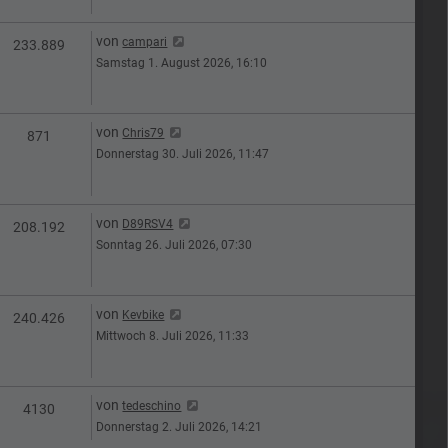
Letzter Beitrag
von
campari
en
Zugriffe
233.889
Samstag 1. August 2026, 16:10
Letzter Beitrag
von
Chris79
n
Zugriffe
871
Donnerstag 30. Juli 2026, 11:47
Letzter Beitrag
von
D89RSV4
n
Zugriffe
208.192
Sonntag 26. Juli 2026, 07:30
Letzter Beitrag
von
Kevbike
en
Zugriffe
240.426
Mittwoch 8. Juli 2026, 11:33
Letzter Beitrag
von
tedeschino
n
Zugriffe
4130
Donnerstag 2. Juli 2026, 14:21