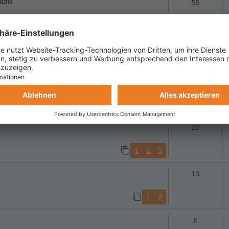
acht
Antworte
58
1
2
3
4
5
6
 Schritte
Antworte
81
1
5
6
7
8
9
…
gen?
Antworte
9
Antworte
20
1
2
3
Antworte
10
1
2
Antworte
8