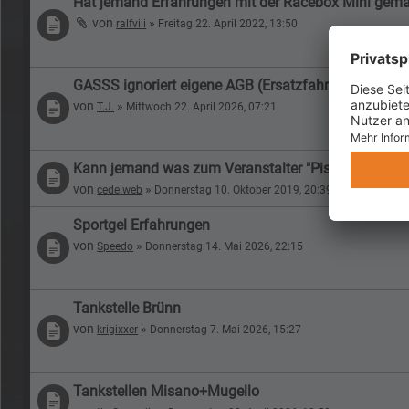
Hat jemand Erfahrungen mit der Racebox Mini gem
von
»
ralfviii
Freitag 22. April 2022, 13:50
GASSS ignoriert eigene AGB (Ersatzfahrer) - nächste
von
»
T.J.
Mittwoch 22. April 2026, 07:21
Kann jemand was zum Veranstalter "Piste Libre" sa
von
»
cedelweb
Donnerstag 10. Oktober 2019, 20:39
Sportgel Erfahrungen
von
»
Speedo
Donnerstag 14. Mai 2026, 22:15
Tankstelle Brünn
von
»
krigixxer
Donnerstag 7. Mai 2026, 15:27
Tankstellen Misano+Mugello