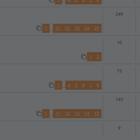
…
Antwort
249
1
21
22
23
24
25
…
Antworte
10
1
2
Antworte
73
1
4
5
6
7
8
…
Antwort
145
1
11
12
13
14
15
…
Antworte
9