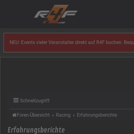
Zum Inhalt
NEU: Events vieler Veranstalter direkt auf R4F buchen. Be
Schnellzugriff
Foren-Übersicht
Racing
Erfahrungsberichte
Erfahrungsberichte