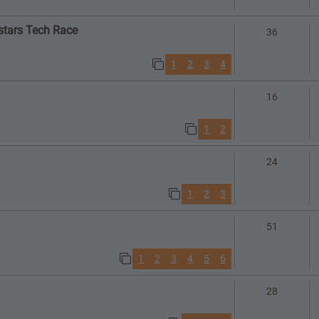
nstars Tech Race
Antworte
36
1
2
3
4
Antworte
16
1
2
Antworte
24
1
2
3
Antworte
51
1
2
3
4
5
6
Antworte
28