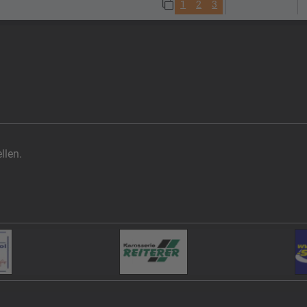
1
2
3
llen.