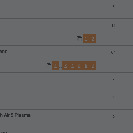
Antworte
6
Antworte
11
1
2
tand
Antworte
64
1
3
4
5
6
7
…
Antworte
7
Antworte
6
ch Air 5 Plasma
Antworte
5