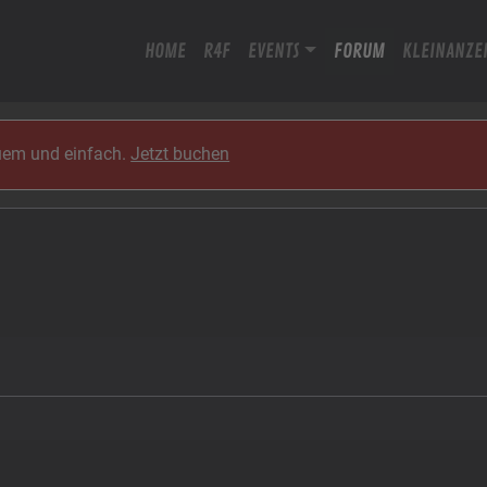
HOME
R4F
EVENTS
FORUM
KLEINANZE
quem und einfach.
Jetzt buchen