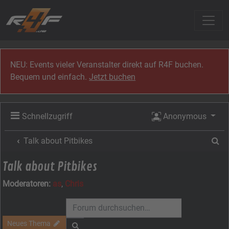
Zum Inhalt
NEU: Events vieler Veranstalter direkt auf R4F buchen.
Bequem und einfach.
Jetzt buchen
Schnellzugriff
Anonymous
Su
Talk about Pitbikes
Talk about Pitbikes
Moderatoren:
as
,
Chris
Neues Thema
Suche