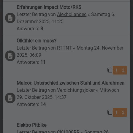
Erfahrungen Impact Moto/RKS
Letzter Beitrag von
Alexhollandec
«
Samstag 6.
Dezember 2025, 11:25
Antworten:
8
Ölkühler ein muss?
Letzter Beitrag von
RTTNT
«
Montag 24. November
2025, 06:09
Antworten:
11
1
2
Malcor: Unterschied zwischen Stahl und Alurahmen
Letzter Beitrag von
Verdichtungsjoker
«
Mittwoch
29. Oktober 2025, 14:37
Antworten:
14
1
2
Elektro Pitbike
Letzter Beitrag von
CK1000RR
«
Sonntag 26.