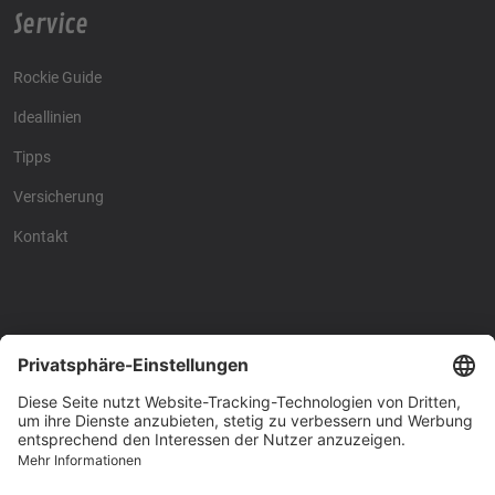
Service
Rockie Guide
Ideallinien
Tipps
Versicherung
Kontakt
Racing4fun - Alles über
Racing4fun - Alles über
Motorrad Renntraining
Motorrad Renntraining