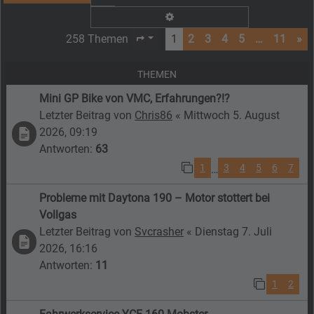
Erweiterte Suche
258 Themen
1
2
3
4
5
…
11
»
Seite
1
von
11
THEMEN
Mini GP Bike von VMC, Erfahrungen?!?
Letzter Beitrag von
Chris86
«
Mittwoch 5. August
2026, 09:19
Antworten:
63
1
3
4
5
6
7
…
Probleme mit Daytona 190 – Motor stottert bei
Vollgas
Letzter Beitrag von
Svcrasher
«
Dienstag 7. Juli
2026, 16:16
Antworten:
11
1
2