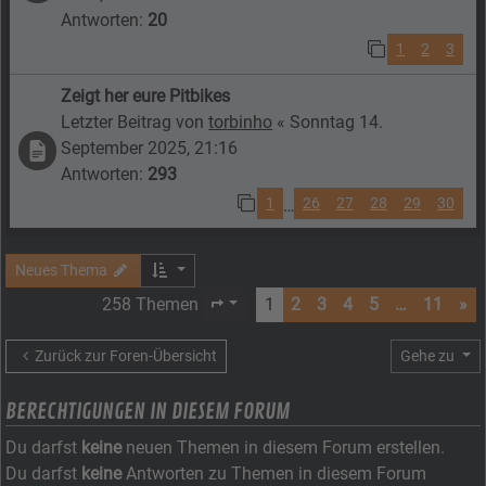
Antworten:
20
1
2
3
Zeigt her eure Pitbikes
Letzter Beitrag von
torbinho
«
Sonntag 14.
September 2025, 21:16
Antworten:
293
1
26
27
28
29
30
…
Neues Thema
258 Themen
1
2
3
4
5
…
11
»
Seite
1
von
11
Zurück zur Foren-Übersicht
Gehe zu
BERECHTIGUNGEN IN DIESEM FORUM
Du darfst
keine
neuen Themen in diesem Forum erstellen.
Du darfst
keine
Antworten zu Themen in diesem Forum