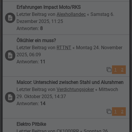
Erfahrungen Impact Moto/RKS
Letzter Beitrag von
Alexhollandec
«
Samstag 6.
Dezember 2025, 11:25
Antworten:
8
Ölkühler ein muss?
Letzter Beitrag von
RTTNT
«
Montag 24. November
2025, 06:09
Antworten:
11
1
2
Malcor: Unterschied zwischen Stahl und Alurahmen
Letzter Beitrag von
Verdichtungsjoker
«
Mittwoch
29. Oktober 2025, 14:37
Antworten:
14
1
2
Elektro Pitbike
Letzter Beitrag von
CK1000RR
«
Sonntag 26.