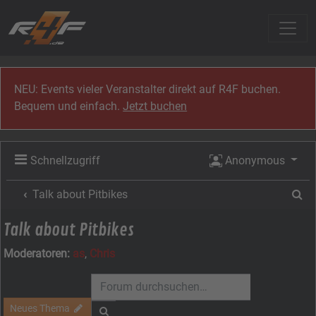
Zum Inhalt
NEU: Events vieler Veranstalter direkt auf R4F buchen.
Bequem und einfach.
Jetzt buchen
Schnellzugriff
Anonymous
Su
Talk about Pitbikes
Talk about Pitbikes
Moderatoren:
as
,
Chris
Neues Thema
Suche