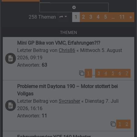
Erweiterte Suche
258 Themen
1
2
3
4
5
…
11
»
Seite
1
von
11
THEMEN
Mini GP Bike von VMC, Erfahrungen?!?
Letzter Beitrag von
Chris86
«
Mittwoch 5. August
2026, 09:19
Antworten:
63
1
3
4
5
6
7
…
Probleme mit Daytona 190 – Motor stottert bei
Vollgas
Letzter Beitrag von
Svcrasher
«
Dienstag 7. Juli
2026, 16:16
Antworten:
11
1
2