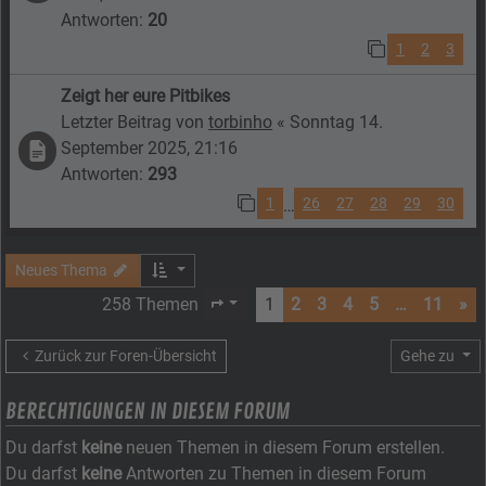
Antworten:
20
1
2
3
Zeigt her eure Pitbikes
Letzter Beitrag von
torbinho
«
Sonntag 14.
September 2025, 21:16
Antworten:
293
1
26
27
28
29
30
…
Neues Thema
258 Themen
1
2
3
4
5
…
11
»
Seite
1
von
11
Zurück zur Foren-Übersicht
Gehe zu
BERECHTIGUNGEN IN DIESEM FORUM
Du darfst
keine
neuen Themen in diesem Forum erstellen.
Du darfst
keine
Antworten zu Themen in diesem Forum