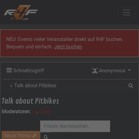
Zum Inhalt
NEU: Events vieler Veranstalter direkt auf R4F buchen.
Bequem und einfach.
Jetzt buchen
Schnellzugriff
Anonymous
Su
Talk about Pitbikes
Talk about Pitbikes
Moderatoren:
as
,
Chris
Neues Thema
Suche