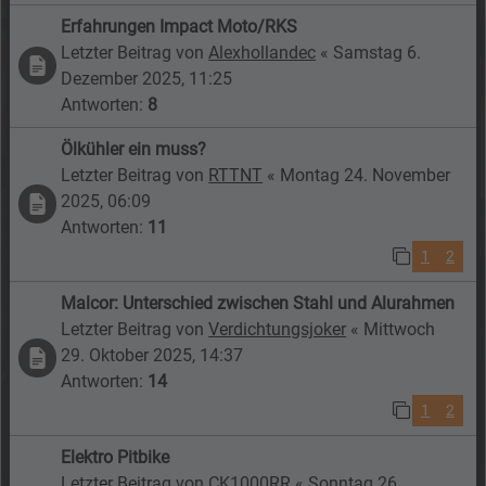
Erfahrungen Impact Moto/RKS
Letzter Beitrag von
Alexhollandec
«
Samstag 6.
Dezember 2025, 11:25
Antworten:
8
Ölkühler ein muss?
Letzter Beitrag von
RTTNT
«
Montag 24. November
2025, 06:09
Antworten:
11
1
2
Malcor: Unterschied zwischen Stahl und Alurahmen
Letzter Beitrag von
Verdichtungsjoker
«
Mittwoch
29. Oktober 2025, 14:37
Antworten:
14
1
2
Elektro Pitbike
Letzter Beitrag von
CK1000RR
«
Sonntag 26.