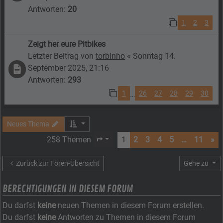
Antworten:
20
1
2
3
Zeigt her eure Pitbikes
Letzter Beitrag von
torbinho
«
Sonntag 14.
September 2025, 21:16
Antworten:
293
1
26
27
28
29
30
…
Neues Thema
258 Themen
1
2
3
4
5
…
11
»
Seite
1
von
11
Zurück zur Foren-Übersicht
Gehe zu
BERECHTIGUNGEN IN DIESEM FORUM
Du darfst
keine
neuen Themen in diesem Forum erstellen.
Du darfst
keine
Antworten zu Themen in diesem Forum