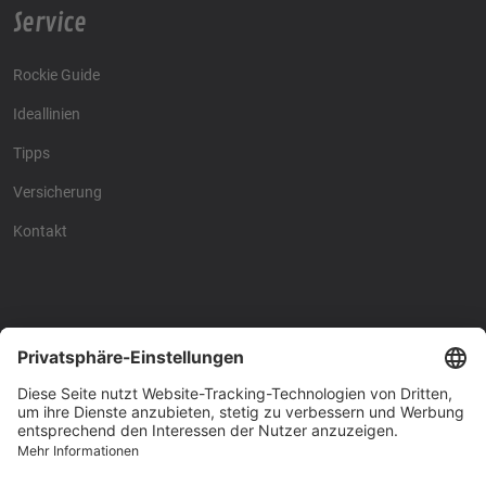
Service
Rockie Guide
Ideallinien
Tipps
Versicherung
Kontakt
Racing4fun - Alles über
Racing4fun - Alles über
Motorrad Renntraining
Motorrad Renntraining