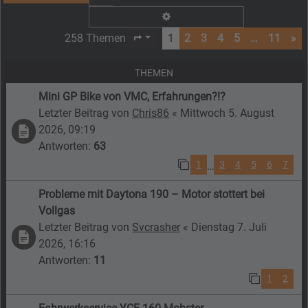
Erweiterte Suche
258 Themen
1
2
3
4
5
…
11
»
Seite
1
von
11
THEMEN
Mini GP Bike von VMC, Erfahrungen?!?
Letzter Beitrag von
Chris86
«
Mittwoch 5. August
2026, 09:19
Antworten:
63
1
3
4
5
6
7
…
Probleme mit Daytona 190 – Motor stottert bei
Vollgas
Letzter Beitrag von
Svcrasher
«
Dienstag 7. Juli
2026, 16:16
Antworten:
11
1
2