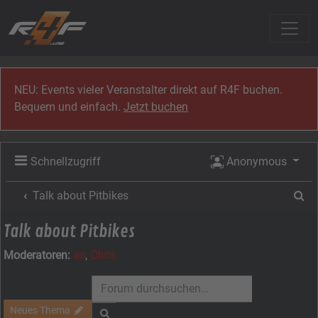
Zum Inhalt
NEU: Events vieler Veranstalter direkt auf R4F buchen.
Bequem und einfach.
Jetzt buchen
Schnellzugriff
Anonymous
Su
Talk about Pitbikes
Talk about Pitbikes
Moderatoren:
as
,
Chris
Neues Thema
Suche