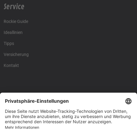
Service
Rockie Guide
Ideallinien
Tipps
Versicherung
Kontakt
Racing4fun - Alles über
Racing4fun - Alles über
Motorrad Renntraining
Motorrad Renntraining