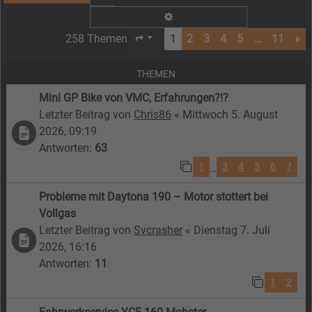
Erweiterte Suche
258 Themen
1
2
3
4
5
…
11
»
Seite
1
von
11
THEMEN
Mini GP Bike von VMC, Erfahrungen?!?
Letzter Beitrag von
Chris86
«
Mittwoch 5. August
2026, 09:19
Antworten:
63
1
3
4
5
6
7
…
Probleme mit Daytona 190 – Motor stottert bei
Vollgas
Letzter Beitrag von
Svcrasher
«
Dienstag 7. Juli
2026, 16:16
Antworten:
11
1
2