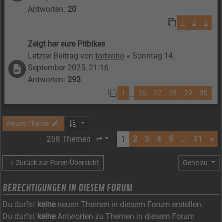
Antworten:
20
1
2
3
Zeigt her eure Pitbikes
Letzter Beitrag von
torbinho
«
Sonntag 14.
September 2025, 21:16
Antworten:
293
1
26
27
28
29
30
…
Neues Thema
258 Themen
1
2
3
4
5
…
11
»
Seite
1
von
11
Zurück zur Foren-Übersicht
Gehe zu
BERECHTIGUNGEN IN DIESEM FORUM
Du darfst
keine
neuen Themen in diesem Forum erstellen.
Du darfst
keine
Antworten zu Themen in diesem Forum