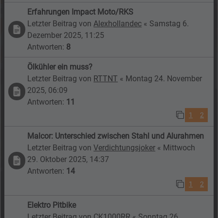
Erfahrungen Impact Moto/RKS
Letzter Beitrag von
Alexhollandec
«
Samstag 6.
Dezember 2025, 11:25
Antworten:
8
Ölkühler ein muss?
Letzter Beitrag von
RTTNT
«
Montag 24. November
2025, 06:09
Antworten:
11
1
2
Malcor: Unterschied zwischen Stahl und Alurahmen
Letzter Beitrag von
Verdichtungsjoker
«
Mittwoch
29. Oktober 2025, 14:37
Antworten:
14
1
2
Elektro Pitbike
Letzter Beitrag von
CK1000RR
«
Sonntag 26.