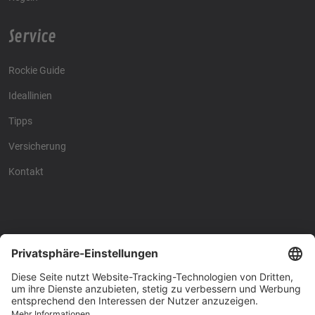
Service
Rockie Guide
Ideallinien
Tipps
Versicherung
Kontakt
Racing4fun - Alles über
Racing4fun - Alles über