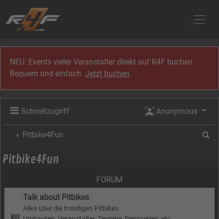
Zum Inhalt
NEU: Events vieler Veranstalter direkt auf R4F buchen.
Bequem und einfach.
Jetzt buchen
Schnellzugriff
Anonymous
Su
Pitbike4Fun
Pitbike4Fun
FORUM
Talk about Pitbikes
Alles über die trendigen Pitbikes.
Umbauten, Veranstalter, Termine, Rennserien, etc...