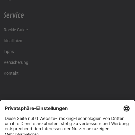
Service
Rockie Guide
Ideallinien
Tipps
Versicherung
Kontakt
Racing4fun - Alles über
Racing4fun - Alles über