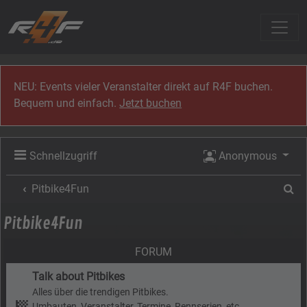
Zum Inhalt
NEU: Events vieler Veranstalter direkt auf R4F buchen.
Bequem und einfach.
Jetzt buchen
Schnellzugriff
Anonymous
Su
Pitbike4Fun
Pitbike4Fun
FORUM
Talk about Pitbikes
Alles über die trendigen Pitbikes.
Umbauten, Veranstalter, Termine, Rennserien, etc...