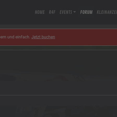
HOME
R4F
EVENTS
FORUM
KLEINANZE
quem und einfach.
Jetzt buchen