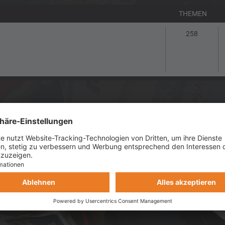
THEMEN
Themen
258