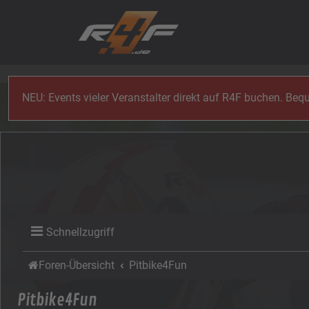
Zum Inhalt
NEU: Events vieler Veranstalter direkt auf R4F buchen. Be
Schnellzugriff
Foren-Übersicht
Pitbike4Fun
Pitbike4Fun