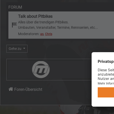
FORUM
Talk about Pitbikes
Alles über die trendigen Pitbikes.
Umbauten, Veranstalter, Termine, Rennserien, etc...
Moderatoren:
,
as
Chris
Gehe zu
Foren-Übersicht