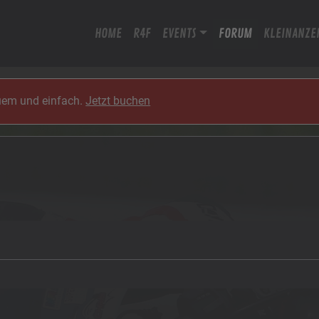
HOME
R4F
EVENTS
FORUM
KLEINANZE
quem und einfach.
Jetzt buchen