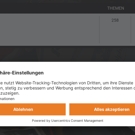
THEMEN
Themen
258