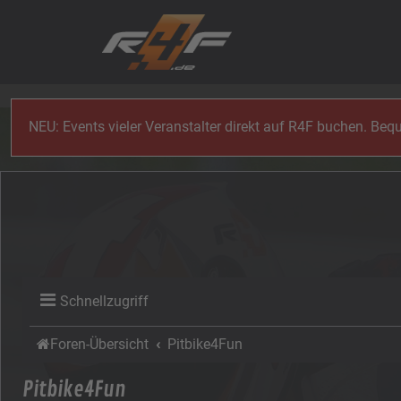
Zum Inhalt
NEU: Events vieler Veranstalter direkt auf R4F buchen. Be
Schnellzugriff
Foren-Übersicht
Pitbike4Fun
Pitbike4Fun