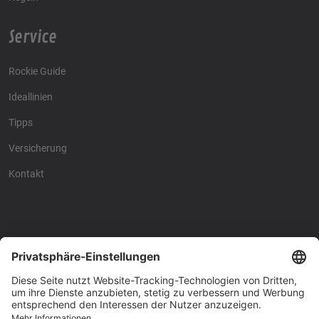
Service
Rockie Guide
Ideallinien
Tipps
Versicherung
Kontakt
Racing4fun - Alles über
Racing4fun - Alles über