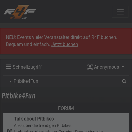
Zum Inhalt
NEU: Events vieler Veranstalter direkt auf R4F buchen.
Bequem und einfach.
Jetzt buchen
Schnellzugriff
Anonymous
Su
Pitbike4Fun
Pitbike4Fun
FORUM
Talk about Pitbikes
Alles über die trendigen Pitbikes.
Umbauten, Veranstalter, Termine, Rennserien, etc...