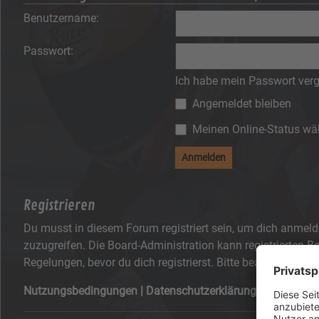
Benutzername:
Passwort:
Ich habe mein Passwort ver
Angemeldet bleiben
Meinen Online-Status wäh
Registrieren
Du musst in diesem Forum registriert sein, um dich anmelde
zuzugreifen. Die Board-Administration kann registrierten
Regelungen, bevor du dich registrierst. Bitte beachte auch
Nutzungsbedingungen
|
Datenschutzerklärung