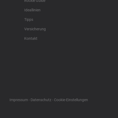
Rockie Guide
Ideallinien
Tipps
Versicherung
Kontakt
Racing4fun - Alles über Motorrad Renntraining
Impressum
-
Datenschutz
-
Cookie-Einstellungen