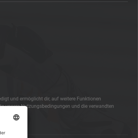
digt und ermöglicht dir, auf weitere Funktionen
bitte unsere Nutzungsbedingungen und die verwandten
t.