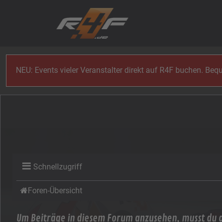
Zum Inhalt
NEU: Events vieler Veranstalter direkt auf R4F buchen. Be
Schnellzugriff
Foren-Übersicht
Um Beiträge in diesem Forum anzusehen, musst du a