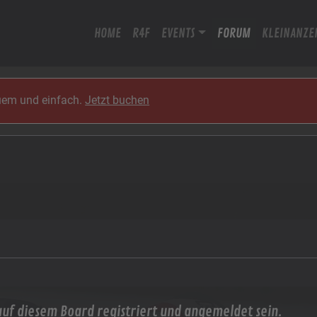
HOME
R4F
EVENTS
FORUM
KLEINANZE
quem und einfach.
Jetzt buchen
uf diesem Board registriert und angemeldet sein.