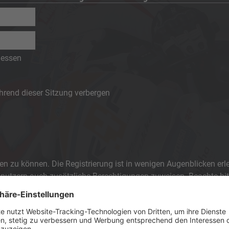
gessen
rend dieser Sitzung verbergen
n zu können. Die Registrierung ist in wenigen Augenblicken erle
 Benutzern auch zusätzliche Berechtigungen zuweisen. Beachte 
 die jeweiligen Forenregeln, wenn du dich in diesem Board bewegs