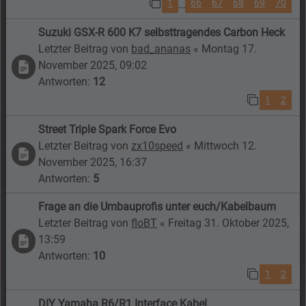
1
66
67
68
69
70
…
Suzuki GSX-R 600 K7 selbsttragendes Carbon Heck
Letzter Beitrag von
bad_ananas
«
Montag 17.
November 2025, 09:02
Antworten:
12
1
2
Street Triple Spark Force Evo
Letzter Beitrag von
zx10speed
«
Mittwoch 12.
November 2025, 16:37
Antworten:
5
Frage an die Umbauprofis unter euch/Kabelbaum
Letzter Beitrag von
floBT
«
Freitag 31. Oktober 2025,
13:59
Antworten:
10
1
2
DIY Yamaha R6/R1 Interface Kabel