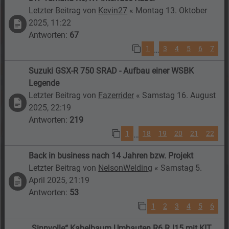
Letzter Beitrag von
Kevin27
«
Montag 13. Oktober
2025, 11:22
Antworten:
67
1
3
4
5
6
7
…
Suzuki GSX-R 750 SRAD - Aufbau einer WSBK
Legende
Letzter Beitrag von
Fazerrider
«
Samstag 16. August
2025, 22:19
Antworten:
219
1
18
19
20
21
22
…
Back in business nach 14 Jahren bzw. Projekt
Letzter Beitrag von
NelsonWelding
«
Samstag 5.
April 2025, 21:19
Antworten:
53
1
2
3
4
5
6
„Sinnvolle“ Kabelbaum Umbauten R6 RJ15 mit KIT