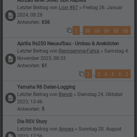
Aufbau einer SRAD SBK Replika
Letzter Beitrag von
Lion #87
«
Freitag 26. Januar
2024, 08:28
Antworten:
656
1
62
63
64
65
66
…
Aprilia Rs250 Neuaufbau - Umbau & Anekdoten
Letzter Beitrag von
Rennsemme-Fahra
«
Samstag 4.
November 2023, 08:33
Antworten:
61
1
3
4
5
6
7
…
Yamaha R6 Daten-Logging
Letzter Beitrag von
Benob
«
Dienstag 24. Oktober
2023, 13:46
Antworten:
5
Die RSV Story
Letzter Beitrag von
Arrows
«
Sonntag 20. August
2023, 17:56