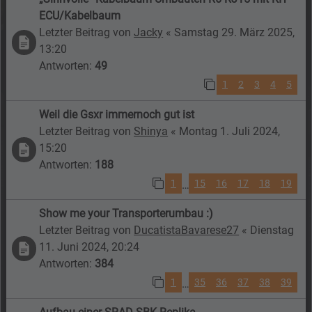
ECU/Kabelbaum
Letzter Beitrag von
Jacky
«
Samstag 29. März 2025,
13:20
Antworten:
49
1
2
3
4
5
Weil die Gsxr immernoch gut ist
Letzter Beitrag von
Shinya
«
Montag 1. Juli 2024,
15:20
Antworten:
188
1
15
16
17
18
19
…
Show me your Transporterumbau :)
Letzter Beitrag von
DucatistaBavarese27
«
Dienstag
11. Juni 2024, 20:24
Antworten:
384
1
35
36
37
38
39
…