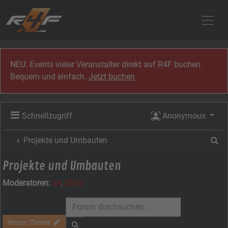
Zum Inhalt
NEU: Events vieler Veranstalter direkt auf R4F buchen.
Bequem und einfach.
Jetzt buchen
Schnellzugriff
Anonymous
Su
Projekte und Umbauten
Projekte und Umbauten
Moderatoren:
as
,
Chris
Neues Thema
Suche