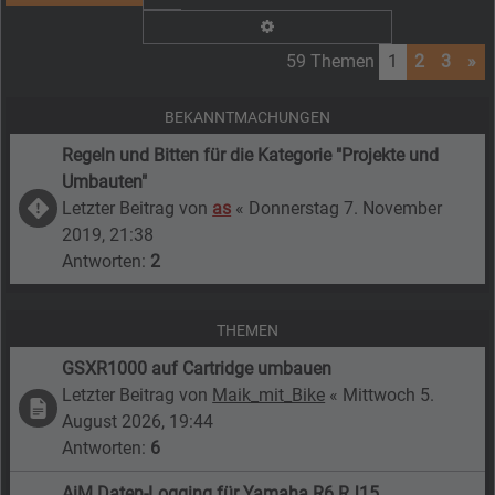
Erweiterte Suche
59 Themen
1
2
3
»
BEKANNTMACHUNGEN
Regeln und Bitten für die Kategorie "Projekte und
Umbauten"
Letzter Beitrag von
as
«
Donnerstag 7. November
2019, 21:38
Antworten:
2
THEMEN
GSXR1000 auf Cartridge umbauen
Letzter Beitrag von
Maik_mit_Bike
«
Mittwoch 5.
August 2026, 19:44
Antworten:
6
AiM Daten-Logging für Yamaha R6 RJ15