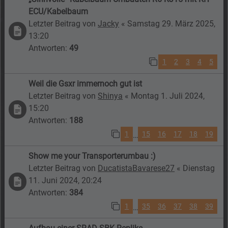
ECU/Kabelbaum
Letzter Beitrag von
Jacky
«
Samstag 29. März 2025,
13:20
Antworten:
49
1
2
3
4
5
Weil die Gsxr immernoch gut ist
Letzter Beitrag von
Shinya
«
Montag 1. Juli 2024,
15:20
Antworten:
188
1
15
16
17
18
19
…
Show me your Transporterumbau :)
Letzter Beitrag von
DucatistaBavarese27
«
Dienstag
11. Juni 2024, 20:24
Antworten:
384
1
35
36
37
38
39
…