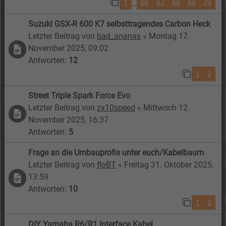
1
66
67
68
69
70
…
Suzuki GSX-R 600 K7 selbsttragendes Carbon Heck
Letzter Beitrag von
bad_ananas
«
Montag 17.
November 2025, 09:02
Antworten:
12
1
2
Street Triple Spark Force Evo
Letzter Beitrag von
zx10speed
«
Mittwoch 12.
November 2025, 16:37
Antworten:
5
Frage an die Umbauprofis unter euch/Kabelbaum
Letzter Beitrag von
floBT
«
Freitag 31. Oktober 2025,
13:59
Antworten:
10
1
2
DIY Yamaha R6/R1 Interface Kabel