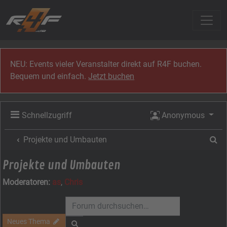
Zum Inhalt
NEU: Events vieler Veranstalter direkt auf R4F buchen.
Bequem und einfach.
Jetzt buchen
Schnellzugriff
Anonymous
Su
Projekte und Umbauten
Projekte und Umbauten
Moderatoren:
as
,
Chris
Neues Thema
Suche