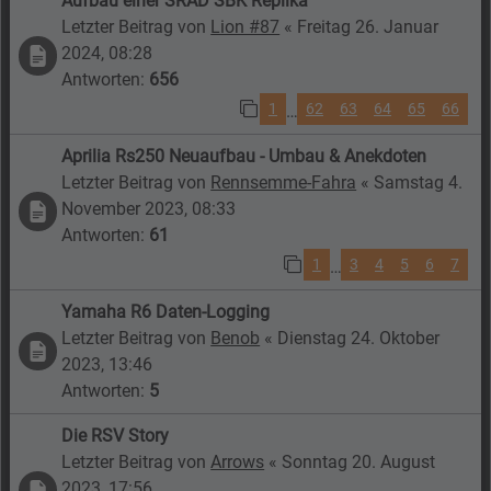
Aufbau einer SRAD SBK Replika
Letzter Beitrag von
Lion #87
«
Freitag 26. Januar
2024, 08:28
Antworten:
656
1
62
63
64
65
66
…
Aprilia Rs250 Neuaufbau - Umbau & Anekdoten
Letzter Beitrag von
Rennsemme-Fahra
«
Samstag 4.
November 2023, 08:33
Antworten:
61
1
3
4
5
6
7
…
Yamaha R6 Daten-Logging
Letzter Beitrag von
Benob
«
Dienstag 24. Oktober
2023, 13:46
Antworten:
5
Die RSV Story
Letzter Beitrag von
Arrows
«
Sonntag 20. August
2023, 17:56