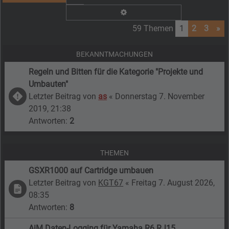
Erweiterte Suche
59 Themen
1
2
3
»
BEKANNTMACHUNGEN
Regeln und Bitten für die Kategorie "Projekte und
Umbauten"
Letzter Beitrag von
as
«
Donnerstag 7. November
2019, 21:38
Antworten:
2
THEMEN
GSXR1000 auf Cartridge umbauen
Letzter Beitrag von
KGT67
«
Freitag 7. August 2026,
08:35
Antworten:
8
AiM Daten-Logging für Yamaha R6 RJ15