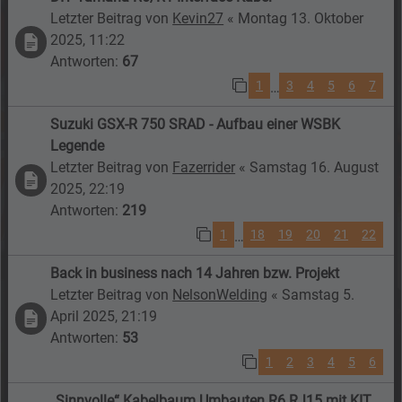
Letzter Beitrag von
Kevin27
«
Montag 13. Oktober
2025, 11:22
Antworten:
67
1
3
4
5
6
7
…
Suzuki GSX-R 750 SRAD - Aufbau einer WSBK
Legende
Letzter Beitrag von
Fazerrider
«
Samstag 16. August
2025, 22:19
Antworten:
219
1
18
19
20
21
22
…
Back in business nach 14 Jahren bzw. Projekt
Letzter Beitrag von
NelsonWelding
«
Samstag 5.
April 2025, 21:19
Antworten:
53
1
2
3
4
5
6
„Sinnvolle“ Kabelbaum Umbauten R6 RJ15 mit KIT