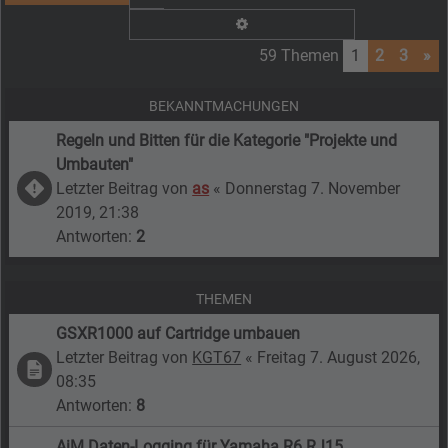
Erweiterte Suche
59 Themen
1
2
3
»
BEKANNTMACHUNGEN
Regeln und Bitten für die Kategorie "Projekte und
Umbauten"
Letzter Beitrag von
as
«
Donnerstag 7. November
2019, 21:38
Antworten:
2
THEMEN
GSXR1000 auf Cartridge umbauen
Letzter Beitrag von
KGT67
«
Freitag 7. August 2026,
08:35
Antworten:
8
AiM Daten-Logging für Yamaha R6 RJ15