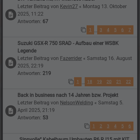
Letzter Beitrag von
Kevin27
«
Montag 13. Oktober
2025, 11:22
Antworten:
67
1
3
4
5
6
7
…
Suzuki GSX-R 750 SRAD - Aufbau einer WSBK
Legende
Letzter Beitrag von
Fazerrider
«
Samstag 16. August
2025, 22:19
Antworten:
219
1
18
19
20
21
22
…
Back in business nach 14 Jahren bzw. Projekt
Letzter Beitrag von
NelsonWelding
«
Samstag 5.
April 2025, 21:19
Antworten:
53
1
2
3
4
5
6
„Sinnvolle“ Kabelbaum Umbauten R6 RJ15 mit KIT