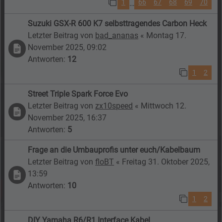
1
66
67
68
69
70
…
Suzuki GSX-R 600 K7 selbsttragendes Carbon Heck
Letzter Beitrag von
bad_ananas
«
Montag 17.
November 2025, 09:02
Antworten:
12
1
2
Street Triple Spark Force Evo
Letzter Beitrag von
zx10speed
«
Mittwoch 12.
November 2025, 16:37
Antworten:
5
Frage an die Umbauprofis unter euch/Kabelbaum
Letzter Beitrag von
floBT
«
Freitag 31. Oktober 2025,
13:59
Antworten:
10
1
2
DIY Yamaha R6/R1 Interface Kabel