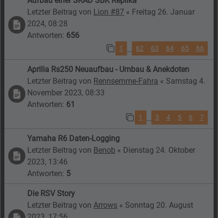
Aufbau einer SRAD SBK Replika
Letzter Beitrag von
Lion #87
«
Freitag 26. Januar
2024, 08:28
Antworten:
656
1
62
63
64
65
66
…
Aprilia Rs250 Neuaufbau - Umbau & Anekdoten
Letzter Beitrag von
Rennsemme-Fahra
«
Samstag 4.
November 2023, 08:33
Antworten:
61
1
3
4
5
6
7
…
Yamaha R6 Daten-Logging
Letzter Beitrag von
Benob
«
Dienstag 24. Oktober
2023, 13:46
Antworten:
5
Die RSV Story
Letzter Beitrag von
Arrows
«
Sonntag 20. August
2023, 17:56