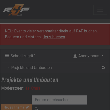
Zum Inhalt
NEU: Events vieler Veranstalter direkt auf R4F buchen.
Bequem und einfach.
Jetzt buchen
Schnellzugriff
Anonymous
Su
Projekte und Umbauten
Projekte und Umbauten
Moderatoren:
as
,
Chris
Neues Thema
Suche