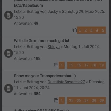
ECU/Kabelbaum
Letzter Beitrag von
Jacky
«
Samstag 29. März 2025,
13:20
Antworten:
49
1
2
3
4
5
Weil die Gsxr immernoch gut ist
Letzter Beitrag von
Shinya
«
Montag 1. Juli 2024,
15:20
Antworten:
188
1
15
16
17
18
19
…
Show me your Transporterumbau :)
Letzter Beitrag von
DucatistaBavarese27
«
Dienstag
11. Juni 2024, 20:24
Antworten:
384
1
35
36
37
38
39
…