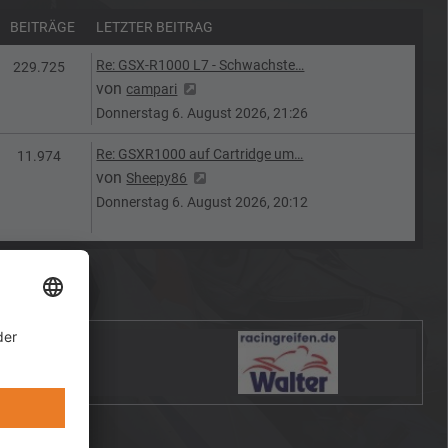
BEITRÄGE
LETZTER BEITRAG
Letzter Beitrag
Re: GSX-R1000 L7 - Schwachste…
n
Beiträge
229.725
Neuester Beitrag
von
campari
Donnerstag 6. August 2026, 21:26
Letzter Beitrag
Re: GSXR1000 auf Cartridge um…
Beiträge
11.974
Neuester Beitrag
von
Sheepy86
Donnerstag 6. August 2026, 20:12