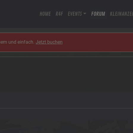
HOME
R4F
EVENTS
FORUM
KLEINANZE
quem und einfach.
Jetzt buchen