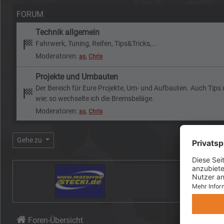
FORUM
Technik allgemein
Fahrwerk, Tuning, Reifen, Tips&Tricks,...
Moderatoren:
,
as
Chris
Projekte und Umbauten
Der Bereich für Eure Projekte, Um- und Aufbauten. Auch Tips
wie: so wechselte ich die Bremsbeläge.
Moderatoren:
,
as
Chris
Gehe zu
Foren-Übersicht