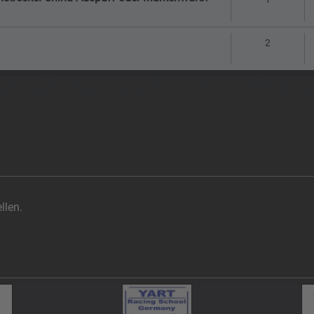
Antworte
2
llen.