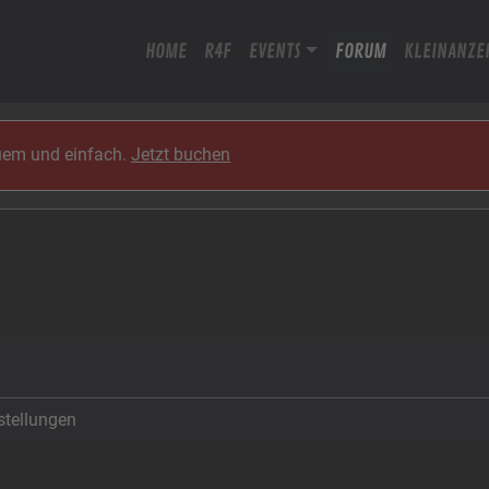
HOME
R4F
EVENTS
FORUM
KLEINANZE
quem und einfach.
Jetzt buchen
stellungen