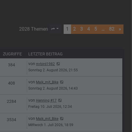
2028 Themen
1
2
3
4
5
…
82
»
Seite
1
von
82
ZUGRIFFE
LETZTER BEITRAG
Letzter Beitrag
von
mrbird1982
n
Zugriffe
384
Sonntag 2. August 2026, 21:55
Letzter Beitrag
von
Maik_mit_Bike
n
Zugriffe
408
Sonntag 2. August 2026, 14:43
Letzter Beitrag
von
Henning #17
n
Zugriffe
2284
Freitag 10. Juli 2026, 12:34
Letzter Beitrag
von
Maik_mit_Bike
n
Zugriffe
3534
Mittwoch 1. Juli 2026, 18:59