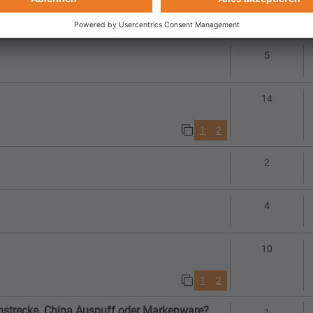
Antworte
3
Antworte
5
Antworte
14
1
2
Antworte
2
Antworte
4
Antworte
10
1
2
nstrecke. China Auspuff oder Markenware?
Antworte
1