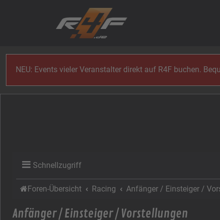
Zum Inhalt
NEU: Events vieler Veranstalter direkt auf R4F buchen. Be
Schnellzugriff
Foren-Übersicht
Racing
Anfänger / Einsteiger / Vor
Anfänger / Einsteiger / Vorstellungen