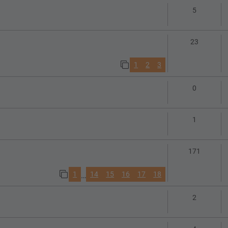
Antworte
5
Antworte
23
1
2
3
Antworte
0
Antworte
1
Antwort
171
1
14
15
16
17
18
…
Antworte
2