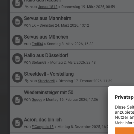
von
»
Jonas-1812
Donnerstag 19. März 2026, 00:59
Servus aus Mannheim
von
»
LX
Dienstag 24. März 2026, 13:12
Servus aus München
von
»
Emil04
Sonntag 8. März 2026, 16:33
Hallo aus Düsseldorf
von
»
Stefan68
Montag 2. März 2026, 23:48
Streetdevil - Vorstellung
von
»
Streetdevil
Dienstag 17. Februar 2026, 11:39
Wiedereinsteiger mit 50
von
»
Gugge
Montag 16. Februar 2026, 17:36
Aaron, das bin ich
von
»
ElCangrejo15
Montag 8. Dezember 2025, 16:25