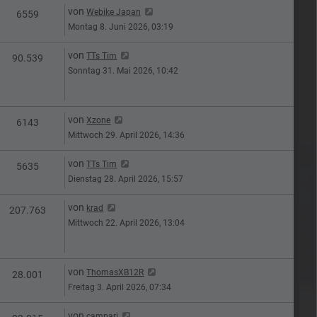
Letzter Beitrag
von
Webike Japan
n
Zugriffe
6559
Montag 8. Juni 2026, 03:19
Letzter Beitrag
von
TTs Tim
n
Zugriffe
90.539
Sonntag 31. Mai 2026, 10:42
Letzter Beitrag
von
Xzone
n
Zugriffe
6143
Mittwoch 29. April 2026, 14:36
Letzter Beitrag
von
TTs Tim
n
Zugriffe
5635
Dienstag 28. April 2026, 15:57
Letzter Beitrag
von
krad
en
Zugriffe
207.763
Mittwoch 22. April 2026, 13:04
Letzter Beitrag
von
ThomasXB12R
n
Zugriffe
28.001
Freitag 3. April 2026, 07:34
Letzter Beitrag
von
campari