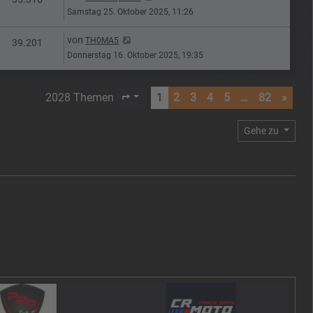
Samstag 25. Oktober 2025, 11:26
Letzter Beitrag
von
TH0MA5
n
Zugriffe
39.201
Donnerstag 16. Oktober 2025, 19:35
2028 Themen
1
2
3
4
5
…
82
»
Seite
1
von
82
Gehe zu