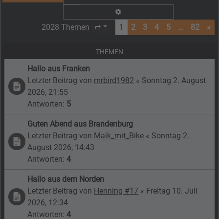
Erweiterte Suche
2028 Themen
1
2
3
4
5
…
82
»
Seite
1
von
82
THEMEN
Hallo aus Franken
Letzter Beitrag von
mrbird1982
«
Sonntag 2. August
2026, 21:55
Antworten:
5
Guten Abend aus Brandenburg
Letzter Beitrag von
Maik_mit_Bike
«
Sonntag 2.
August 2026, 14:43
Antworten:
4
Hallo aus dem Norden
Letzter Beitrag von
Henning #17
«
Freitag 10. Juli
2026, 12:34
Antworten:
4