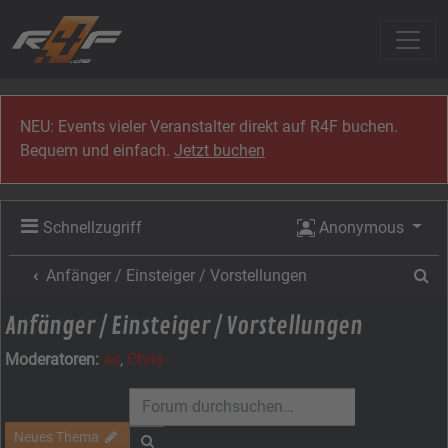
Zum Inhalt
NEU: Events vieler Veranstalter direkt auf R4F buchen.
Bequem und einfach.
Jetzt buchen
Schnellzugriff
Anonymous
Su
Anfänger / Einsteiger / Vorstellungen
Anfänger / Einsteiger / Vorstellungen
Moderatoren:
as
,
Chris
Neues Thema
Suche