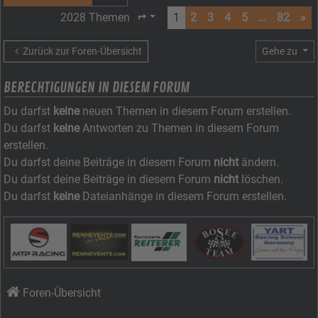
2028 Themen
1
2
3
4
5
…
82
»
Seite
1
von
82
Zurück zur Foren-Übersicht
Gehe zu
BERECHTIGUNGEN IN DIESEM FORUM
Du darfst
keine
neuen Themen in diesem Forum erstellen.
Du darfst
keine
Antworten zu Themen in diesem Forum
erstellen.
Du darfst deine Beiträge in diesem Forum
nicht
ändern.
Du darfst deine Beiträge in diesem Forum
nicht
löschen.
Du darfst
keine
Dateianhänge in diesem Forum erstellen.
Foren-Übersicht