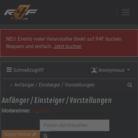
Zum Inhalt
NEU: Events vieler Veranstalter direkt auf R4F buchen.
Bequem und einfach.
Jetzt buchen
Schnellzugriff
Anonymous
Su
Anfänger / Einsteiger / Vorstellungen
Anfänger / Einsteiger / Vorstellungen
Moderatoren:
as
,
Chris
Neues Thema
Suche