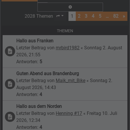
Erweiterte Suche
2028 Themen
1
2
3
4
5
…
82
»
Seite
1
von
82
THEMEN
Hallo aus Franken
Letzter Beitrag von
mrbird1982
«
Sonntag 2. August
2026, 21:55
Antworten:
5
Guten Abend aus Brandenburg
Letzter Beitrag von
Maik_mit_Bike
«
Sonntag 2.
August 2026, 14:43
Antworten:
4
Hallo aus dem Norden
Letzter Beitrag von
Henning #17
«
Freitag 10. Juli
2026, 12:34
Antworten:
4