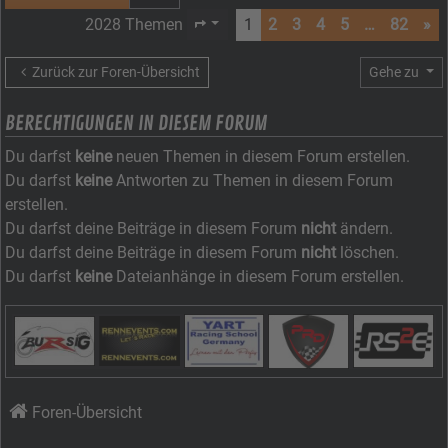
2028 Themen
1
2
3
4
5
…
82
»
Seite
1
von
82
Zurück zur Foren-Übersicht
Gehe zu
BERECHTIGUNGEN IN DIESEM FORUM
Du darfst
keine
neuen Themen in diesem Forum erstellen.
Du darfst
keine
Antworten zu Themen in diesem Forum
erstellen.
Du darfst deine Beiträge in diesem Forum
nicht
ändern.
Du darfst deine Beiträge in diesem Forum
nicht
löschen.
Du darfst
keine
Dateianhänge in diesem Forum erstellen.
Foren-Übersicht