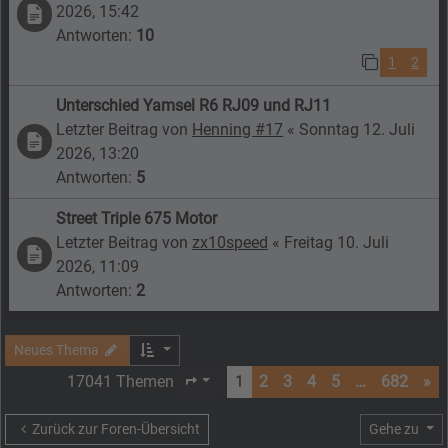
2026, 15:42
Antworten:
10
1
2
Unterschied Yamsel R6 RJ09 und RJ11
Letzter Beitrag von
Henning #17
«
Sonntag 12. Juli
2026, 13:20
Antworten:
5
Street Triple 675 Motor
Letzter Beitrag von
zx10speed
«
Freitag 10. Juli
2026, 11:09
Antworten:
2
Neues Thema
17041 Themen
1
2
3
4
5
…
682
»
Seite
1
von
682
Zurück zur Foren-Übersicht
Gehe zu