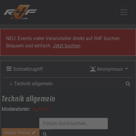
Zum Inhalt
NEU: Events vieler Veranstalter direkt auf R4F buchen.
Bequem und einfach.
Jetzt buchen
Schnellzugriff
Anonymous
Su
Technik allgemein
Technik allgemein
Moderatoren:
as
,
Chris
Neues Thema
Suche