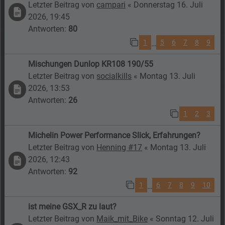
Letzter Beitrag von
campari
«
Donnerstag 16. Juli
2026, 19:45
Antworten:
80
1
5
6
7
8
9
…
Mischungen Dunlop KR108 190/55
Letzter Beitrag von
socialkills
«
Montag 13. Juli
2026, 13:53
Antworten:
26
1
2
3
Michelin Power Performance Slick, Erfahrungen?
Letzter Beitrag von
Henning #17
«
Montag 13. Juli
2026, 12:43
Antworten:
92
1
6
7
8
9
10
…
ist meine GSX_R zu laut?
Letzter Beitrag von
Maik_mit_Bike
«
Sonntag 12. Juli