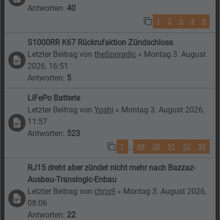
Antworten:
40
1
2
3
4
5
S1000RR K67 Rückrufaktion Zündschloss
Letzter Beitrag von
theSporadic
«
Montag 3. August
2026, 16:51
Antworten:
5
LiFePo Batterie
Letzter Beitrag von
Yoshi
«
Montag 3. August 2026,
11:57
Antworten:
523
1
49
50
51
52
53
…
RJ15 dreht aber zündet nicht mehr nach Bazzaz-
Ausbau-Translogic-Enbau
Letzter Beitrag von
chris9
«
Montag 3. August 2026,
08:06
Antworten:
22