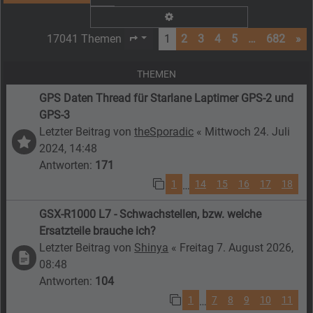
Erweiterte Suche
17041 Themen
1
2
3
4
5
…
682
»
Seite
1
von
682
THEMEN
GPS Daten Thread für Starlane Laptimer GPS-2 und
GPS-3
Letzter Beitrag von
theSporadic
«
Mittwoch 24. Juli
2024, 14:48
Antworten:
171
1
14
15
16
17
18
…
GSX-R1000 L7 - Schwachstellen, bzw. welche
Ersatzteile brauche ich?
Letzter Beitrag von
Shinya
«
Freitag 7. August 2026,
08:48
Antworten:
104
1
7
8
9
10
11
…