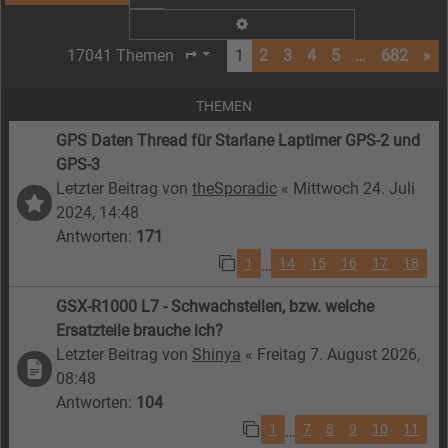
Erweiterte Suche
17041 Themen
1
2
3
4
5
…
682
»
Seite
1
von
682
THEMEN
GPS Daten Thread für Starlane Laptimer GPS-2 und
GPS-3
Letzter Beitrag von
theSporadic
«
Mittwoch 24. Juli
2024, 14:48
Antworten:
171
1
14
15
16
17
18
…
GSX-R1000 L7 - Schwachstellen, bzw. welche
Ersatzteile brauche ich?
Letzter Beitrag von
Shinya
«
Freitag 7. August 2026,
08:48
Antworten:
104
1
7
8
9
10
11
…