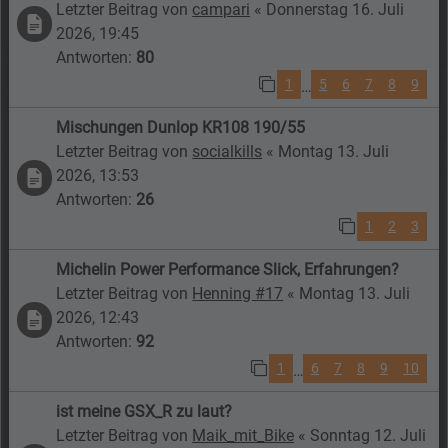
Letzter Beitrag von
campari
«
Donnerstag 16. Juli
2026, 19:45
Antworten:
80
1
5
6
7
8
9
…
Mischungen Dunlop KR108 190/55
Letzter Beitrag von
socialkills
«
Montag 13. Juli
2026, 13:53
Antworten:
26
1
2
3
Michelin Power Performance Slick, Erfahrungen?
Letzter Beitrag von
Henning #17
«
Montag 13. Juli
2026, 12:43
Antworten:
92
1
6
7
8
9
10
…
ist meine GSX_R zu laut?
Letzter Beitrag von
Maik_mit_Bike
«
Sonntag 12. Juli