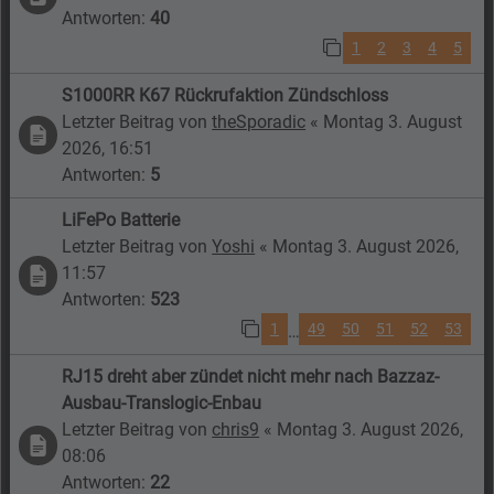
Antworten:
40
1
2
3
4
5
S1000RR K67 Rückrufaktion Zündschloss
Letzter Beitrag von
theSporadic
«
Montag 3. August
2026, 16:51
Antworten:
5
LiFePo Batterie
Letzter Beitrag von
Yoshi
«
Montag 3. August 2026,
11:57
Antworten:
523
1
49
50
51
52
53
…
RJ15 dreht aber zündet nicht mehr nach Bazzaz-
Ausbau-Translogic-Enbau
Letzter Beitrag von
chris9
«
Montag 3. August 2026,
08:06
Antworten:
22