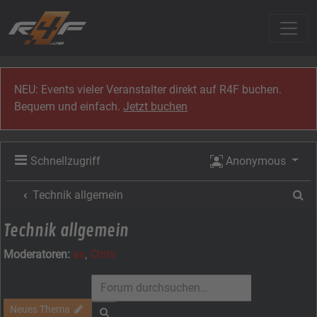
Zum Inhalt
NEU: Events vieler Veranstalter direkt auf R4F buchen.
Bequem und einfach.
Jetzt buchen
Schnellzugriff
Anonymous
Su
Technik allgemein
Technik allgemein
Moderatoren:
as
,
Chris
Neues Thema
Suche