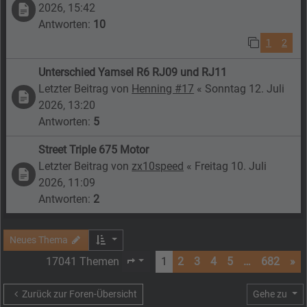
2026, 15:42
Antworten:
10
1
2
Unterschied Yamsel R6 RJ09 und RJ11
Letzter Beitrag von
Henning #17
«
Sonntag 12. Juli
2026, 13:20
Antworten:
5
Street Triple 675 Motor
Letzter Beitrag von
zx10speed
«
Freitag 10. Juli
2026, 11:09
Antworten:
2
Neues Thema
17041 Themen
1
2
3
4
5
…
682
»
Seite
1
von
682
Zurück zur Foren-Übersicht
Gehe zu