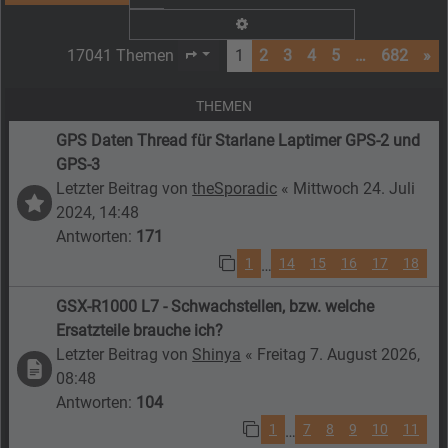
Erweiterte Suche
17041 Themen
1
2
3
4
5
…
682
»
Seite
1
von
682
THEMEN
GPS Daten Thread für Starlane Laptimer GPS-2 und
GPS-3
Letzter Beitrag von
theSporadic
«
Mittwoch 24. Juli
2024, 14:48
Antworten:
171
1
14
15
16
17
18
…
GSX-R1000 L7 - Schwachstellen, bzw. welche
Ersatzteile brauche ich?
Letzter Beitrag von
Shinya
«
Freitag 7. August 2026,
08:48
Antworten:
104
1
7
8
9
10
11
…