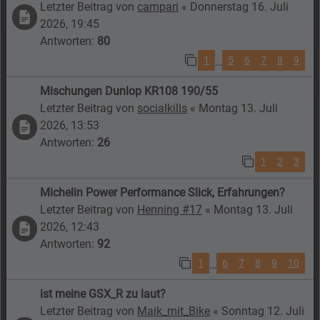
Letzter Beitrag von
campari
«
Donnerstag 16. Juli
2026, 19:45
Antworten:
80
1
5
6
7
8
9
…
Mischungen Dunlop KR108 190/55
Letzter Beitrag von
socialkills
«
Montag 13. Juli
2026, 13:53
Antworten:
26
1
2
3
Michelin Power Performance Slick, Erfahrungen?
Letzter Beitrag von
Henning #17
«
Montag 13. Juli
2026, 12:43
Antworten:
92
1
6
7
8
9
10
…
ist meine GSX_R zu laut?
Letzter Beitrag von
Maik_mit_Bike
«
Sonntag 12. Juli