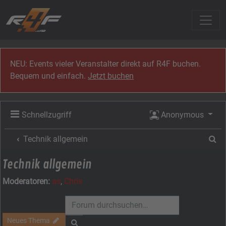
Zum Inhalt
NEU: Events vieler Veranstalter direkt auf R4F buchen.
Bequem und einfach.
Jetzt buchen
Schnellzugriff
Anonymous
Su
Technik allgemein
Technik allgemein
Moderatoren:
as
,
Chris
Neues Thema
Suche