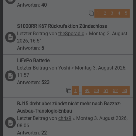
Antworten:
40
1
2
3
4
5
S1000RR K67 Rückrufaktion Zündschloss
Letzter Beitrag von
theSporadic
«
Montag 3. August
2026, 16:51
Antworten:
5
LiFePo Batterie
Letzter Beitrag von
Yoshi
«
Montag 3. August 2026,
11:57
Antworten:
523
1
49
50
51
52
53
…
RJ15 dreht aber zündet nicht mehr nach Bazzaz-
Ausbau-Translogic-Enbau
Letzter Beitrag von
chris9
«
Montag 3. August 2026,
08:06
Antworten:
22