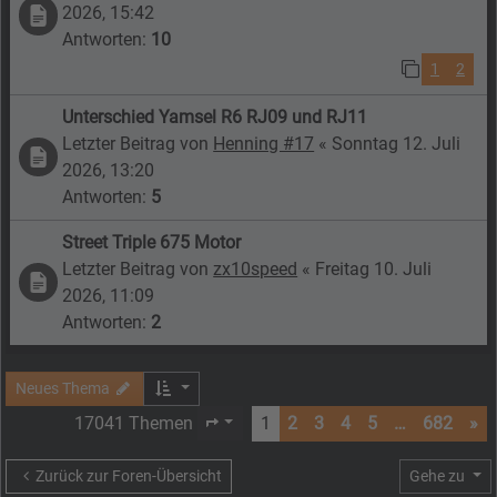
2026, 15:42
Antworten:
10
1
2
Unterschied Yamsel R6 RJ09 und RJ11
Letzter Beitrag von
Henning #17
«
Sonntag 12. Juli
2026, 13:20
Antworten:
5
Street Triple 675 Motor
Letzter Beitrag von
zx10speed
«
Freitag 10. Juli
2026, 11:09
Antworten:
2
Neues Thema
17041 Themen
1
2
3
4
5
…
682
»
Seite
1
von
682
Zurück zur Foren-Übersicht
Gehe zu