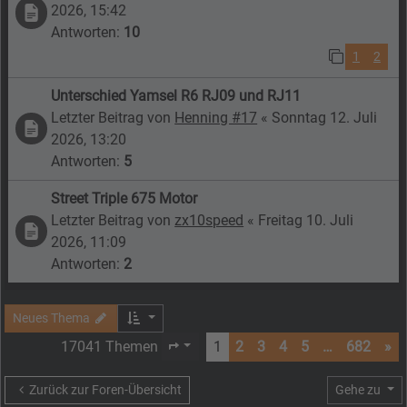
2026, 15:42
Antworten:
10
1
2
Unterschied Yamsel R6 RJ09 und RJ11
Letzter Beitrag von
Henning #17
«
Sonntag 12. Juli
2026, 13:20
Antworten:
5
Street Triple 675 Motor
Letzter Beitrag von
zx10speed
«
Freitag 10. Juli
2026, 11:09
Antworten:
2
Neues Thema
17041 Themen
1
2
3
4
5
…
682
»
Seite
1
von
682
Zurück zur Foren-Übersicht
Gehe zu