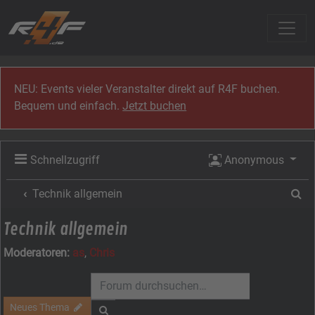
Zum Inhalt
NEU: Events vieler Veranstalter direkt auf R4F buchen.
Bequem und einfach.
Jetzt buchen
Schnellzugriff
Anonymous
Su
Technik allgemein
Technik allgemein
Moderatoren:
as
,
Chris
Neues Thema
Suche