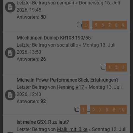
Letzter Beitrag von
campari
«
Donnerstag 16. Juli
2026, 19:45
Antworten:
80
1
5
6
7
8
9
…
Mischungen Dunlop KR108 190/55
Letzter Beitrag von
socialkills
«
Montag 13. Juli
2026, 13:53
Antworten:
26
1
2
3
Michelin Power Performance Slick, Erfahrungen?
Letzter Beitrag von
Henning #17
«
Montag 13. Juli
2026, 12:43
Antworten:
92
1
6
7
8
9
10
…
ist meine GSX_R zu laut?
Letzter Beitrag von
Maik_mit_Bike
«
Sonntag 12. Juli