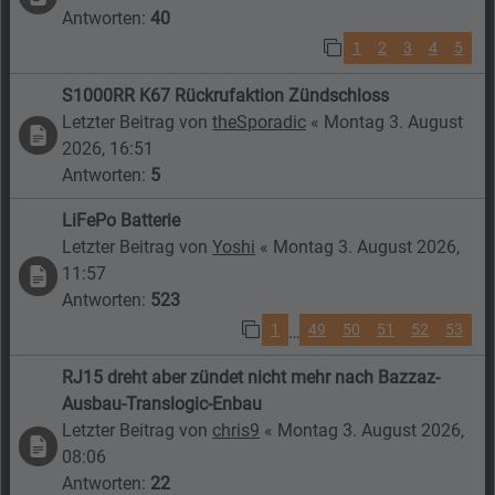
Antworten:
40
1
2
3
4
5
S1000RR K67 Rückrufaktion Zündschloss
Letzter Beitrag von
theSporadic
«
Montag 3. August
2026, 16:51
Antworten:
5
LiFePo Batterie
Letzter Beitrag von
Yoshi
«
Montag 3. August 2026,
11:57
Antworten:
523
1
49
50
51
52
53
…
RJ15 dreht aber zündet nicht mehr nach Bazzaz-
Ausbau-Translogic-Enbau
Letzter Beitrag von
chris9
«
Montag 3. August 2026,
08:06
Antworten:
22