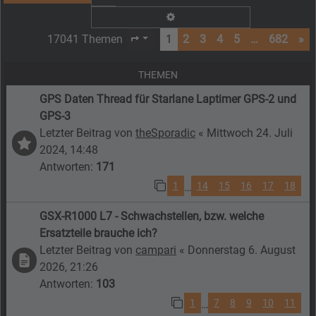
Erweiterte Suche
17041 Themen
1
2
3
4
5
…
682
»
Seite
1
von
682
THEMEN
GPS Daten Thread für Starlane Laptimer GPS-2 und
GPS-3
Letzter Beitrag von
theSporadic
«
Mittwoch 24. Juli
2024, 14:48
Antworten:
171
1
14
15
16
17
18
…
GSX-R1000 L7 - Schwachstellen, bzw. welche
Ersatzteile brauche ich?
Letzter Beitrag von
campari
«
Donnerstag 6. August
2026, 21:26
Antworten:
103
1
7
8
9
10
11
…