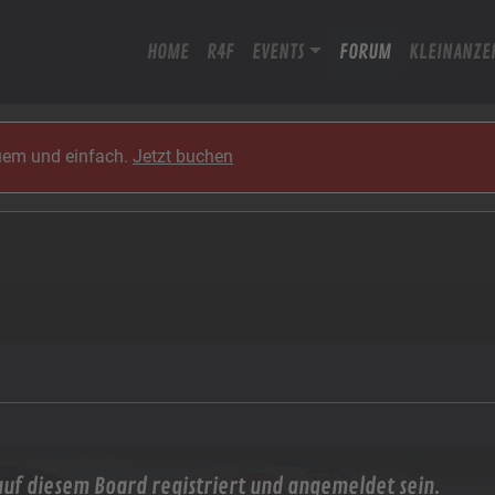
HOME
R4F
EVENTS
FORUM
KLEINANZE
quem und einfach.
Jetzt buchen
uf diesem Board registriert und angemeldet sein.