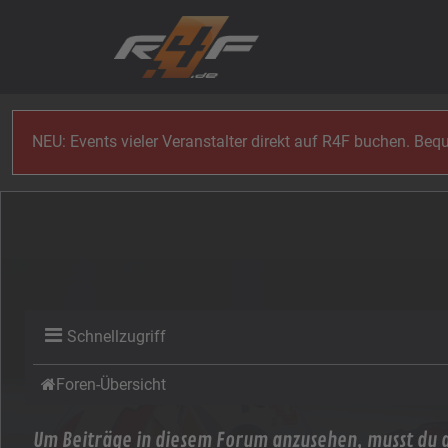
Zum Inhalt
NEU: Events vieler Veranstalter direkt auf R4F buchen. Be
Schnellzugriff
Foren-Übersicht
Um Beiträge in diesem Forum anzusehen, musst du a