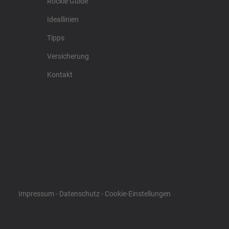
Rockie Guide
Ideallinien
Tipps
Versicherung
Kontakt
Racing4fun - Alles über Motorrad Renntraining
Impressum
-
Datenschutz
-
Cookie-Einstellungen