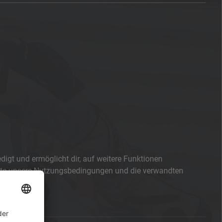
digt und ermöglicht dir, auf weitere Funktionen
bitte unsere Nutzungsbedingungen und die verwandten
t.