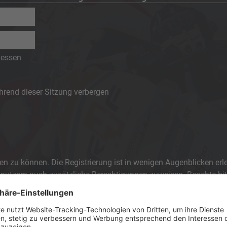
gessen
rend dieser Sitzung verbergen
n zu können. Die Registrierung ist in wenigen Augenblicken erle
 Benutzern auch zusätzliche Berechtigungen zuweisen. Beachte 
 die jeweiligen Forenregeln, wenn du dich in diesem Board bewegs