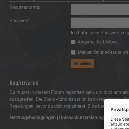
Benutzername:
Passwort:
Ich habe mein Passwort ver
Angemeldet bleiben
Meinen Online-Status wäh
Registrieren
Du musst in diesem Forum registriert sein, um dich anmelde
zuzugreifen. Die Board-Administration kann registrierten
Regelungen, bevor du dich registrierst. Bitte beachte auch
Nutzungsbedingungen
|
Datenschutzerklärung