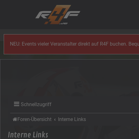
Zum Inhalt
NEU: Events vieler Veranstalter direkt auf R4F buchen. Be
Schnellzugriff
Foren-Übersicht
Interne Links
Interne Links