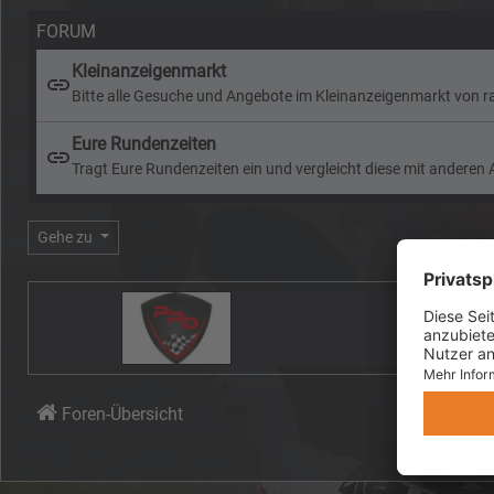
FORUM
Kleinanzeigenmarkt
Bitte alle Gesuche und Angebote im Kleinanzeigenmarkt von r
Eure Rundenzeiten
Tragt Eure Rundenzeiten ein und vergleicht diese mit anderen 
Gehe zu
Foren-Übersicht