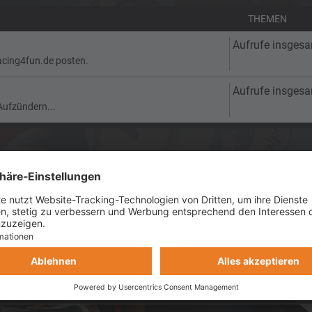
THEMEN
Aufrufe insges
acing4fun.de posten.
Aufrufe insges
Aufzündern...