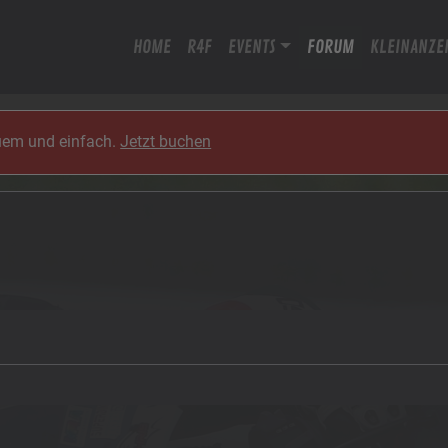
HOME
R4F
EVENTS
FORUM
KLEINANZE
quem und einfach.
Jetzt buchen