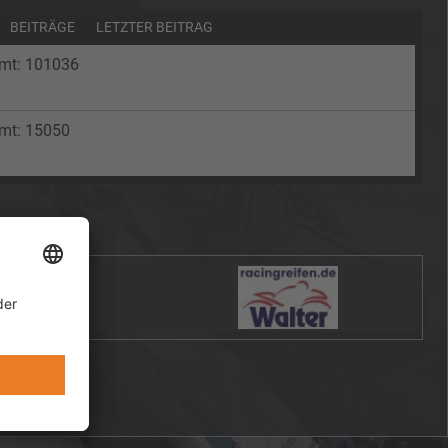
BEITRÄGE
LETZTER BEITRAG
amt: 101036
amt: 15050