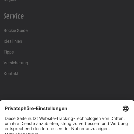
Service
Rockie Guide
Ideallinien
Tipps
Versicherung
Kontakt
Racing4fun - Alles über
Racing4fun - Alles über