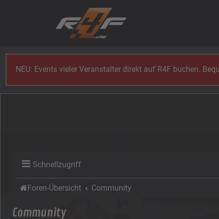
Zum Inhalt
NEU: Events vieler Veranstalter direkt auf R4F buchen. Be
Schnellzugriff
Foren-Übersicht
Community
Community