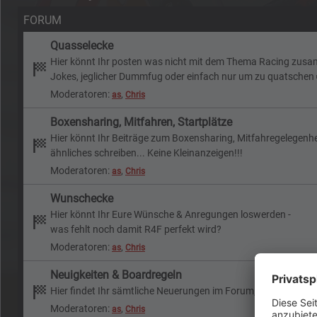
FORUM
Quasselecke
Hier könnt Ihr posten was nicht mit dem Thema Racing zu
Jokes, jeglicher Dummfug oder einfach nur um zu quatschen
Moderatoren:
,
as
Chris
Boxensharing, Mitfahren, Startplätze
Hier könnt Ihr Beiträge zum Boxensharing, Mitfahregelegenh
ähnliches schreiben... Keine Kleinanzeigen!!!
Moderatoren:
,
as
Chris
Wunschecke
Hier könnt Ihr Eure Wünsche & Anregungen loswerden -
was fehlt noch damit R4F perfekt wird?
Moderatoren:
,
as
Chris
Neuigkeiten & Boardregeln
Hier findet Ihr sämtliche Neuerungen im Forum, Boardregeln,
Moderatoren:
,
as
Chris