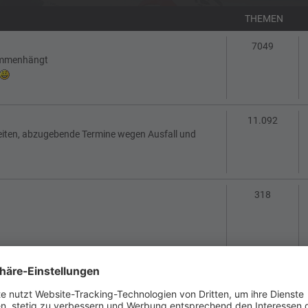
THEMEN
Themen
7049
sammenhängt
Theme
11.092
eiten, abzugebende Termine wegen Ausfall und
Themen
318
Themen
115
 Netiquette und FAQs