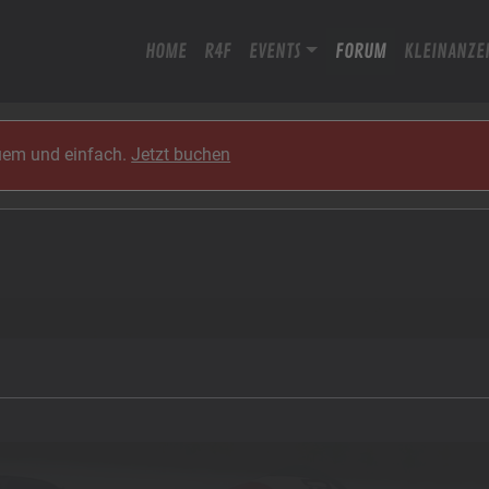
HOME
R4F
EVENTS
FORUM
KLEINANZE
quem und einfach.
Jetzt buchen