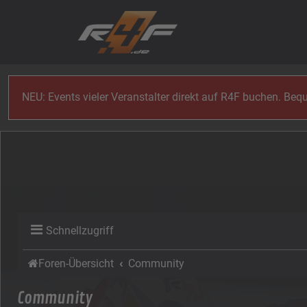
Zum Inhalt
NEU: Events vieler Veranstalter direkt auf R4F buchen. Be
Schnellzugriff
Foren-Übersicht
Community
Community