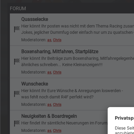
FORUM
Quasselecke
Hier könnt Ihr posten was nicht mit dem Thema Racing zu
Jokes, jeglicher Dummfug oder einfach nur um zu quatschen
Moderatoren:
,
as
Chris
Boxensharing, Mitfahren, Startplätze
Hier könnt Ihr Beiträge zum Boxensharing, Mitfahregelegenh
ähnliches schreiben... Keine Kleinanzeigen!!!
Moderatoren:
,
as
Chris
Wunschecke
Hier könnt Ihr Eure Wünsche & Anregungen loswerden -
was fehlt noch damit R4F perfekt wird?
Moderatoren:
,
as
Chris
Neuigkeiten & Boardregeln
Hier findet Ihr sämtliche Neuerungen im Forum, Boardregeln,
Moderatoren:
,
as
Chris