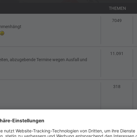
THEMEN
Themen
7049
sammenhängt
Theme
11.091
eiten, abzugebende Termine wegen Ausfall und
Themen
318
Themen
115
 Netiquette und FAQs