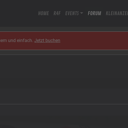
HOME
R4F
EVENTS
FORUM
KLEINANZE
quem und einfach.
Jetzt buchen