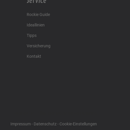
Service
Rockie Guide
Ideallinien
Tipps
Versicherung
Kontakt
Racing4fun - Alles über Motorrad Renntraining
Impressum
-
Datenschutz
-
Cookie-Einstellungen