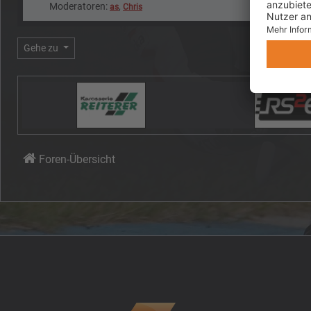
Moderatoren:
,
as
Chris
Gehe zu
Foren-Übersicht