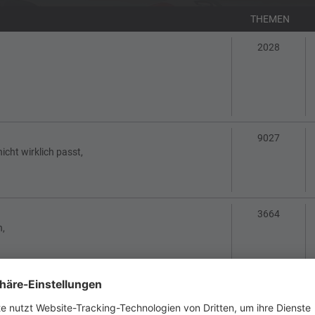
THEMEN
Themen
2028
Themen
9027
cht wirklich passt,
Themen
3664
n,
Themen
2788
kutieren...