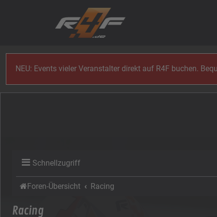
Zum Inhalt
NEU: Events vieler Veranstalter direkt auf R4F buchen. Be
Schnellzugriff
Foren-Übersicht
Racing
Racing