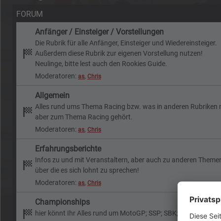
FORUM
Anfänger / Einsteiger / Vorstellungen
Die Rubrik für alle Anfänger, Einsteiger und Wiedereinsteiger.
Außerdem diese Rubrik zur eigenen Vorstellung nutzen!
Neulinge, bitte lest auch den Rookies Guide.
Moderatoren:
,
as
Chris
Allgemein
Alles rund ums Thema Racing bzw. was in anderen Rubriken ni
aber zum Thema Racing gehört.
Moderatoren:
,
as
Chris
Erfahrungsberichte
Infos zu und mit Veranstaltern, aber auch zu anderen Theme
über die es sich lohnt zu sprechen!
Moderatoren:
,
as
Chris
Championships
hier könnt Ihr Alles rund um MotoGP; SSP; SBK; IDM u.s.w. dis