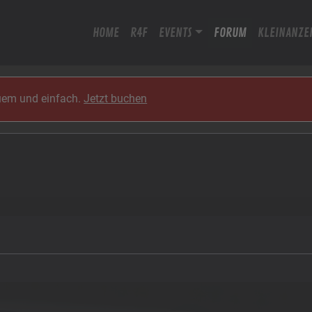
HOME
R4F
EVENTS
FORUM
KLEINANZE
quem und einfach.
Jetzt buchen