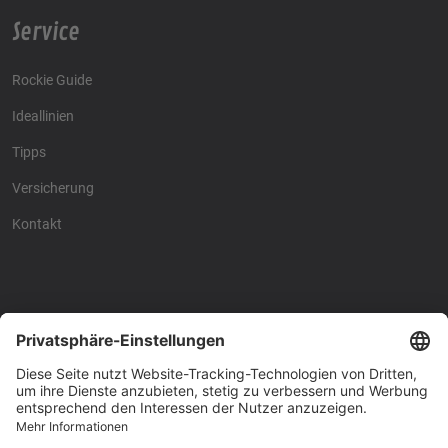
Service
Rockie Guide
Ideallinien
Tipps
Versicherung
Kontakt
Racing4fun - Alles über
Racing4fun - Alles über
Motorrad Renntraining
Motorrad Renntraining