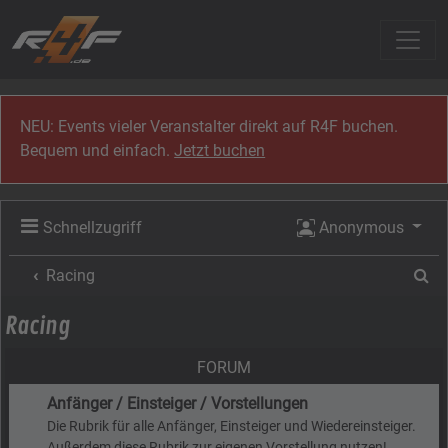
Zum Inhalt
NEU: Events vieler Veranstalter direkt auf R4F buchen.
Bequem und einfach.
Jetzt buchen
Schnellzugriff
Anonymous
Su
Racing
Racing
FORUM
Anfänger / Einsteiger / Vorstellungen
Die Rubrik für alle Anfänger, Einsteiger und Wiedereinsteiger.
Außerdem diese Rubrik zur eigenen Vorstellung nutzen!