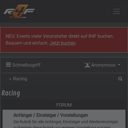
Zum Inhalt
NEU: Events vieler Veranstalter direkt auf R4F buchen.
Bequem und einfach.
Jetzt buchen
Schnellzugriff
Anonymous
Su
Racing
Racing
FORUM
Anfänger / Einsteiger / Vorstellungen
Die Rubrik für alle Anfänger, Einsteiger und Wiedereinsteiger.
Außerdem diese Rubrik zur eigenen Vorstellung nutzen!