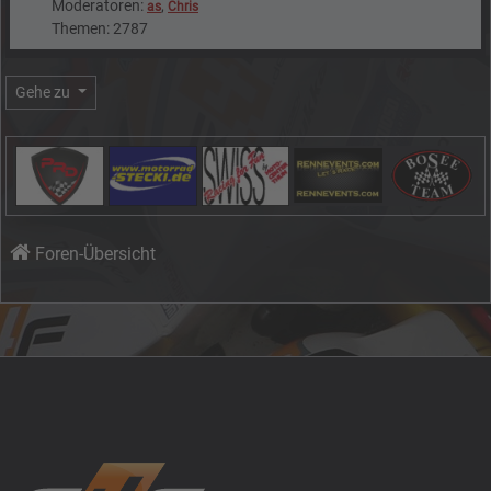
Moderatoren:
,
as
Chris
Themen: 2787
Gehe zu
Foren-Übersicht