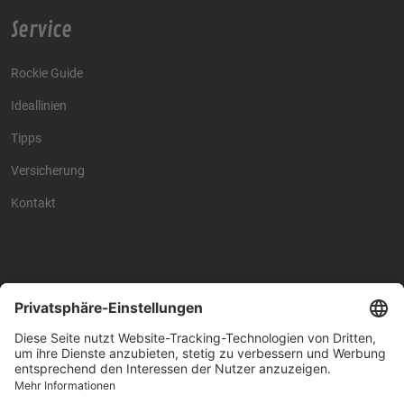
Service
Rockie Guide
Ideallinien
Tipps
Versicherung
Kontakt
Racing4fun - Alles über
Racing4fun - Alles über
Motorrad Renntraining
Motorrad Renntraining