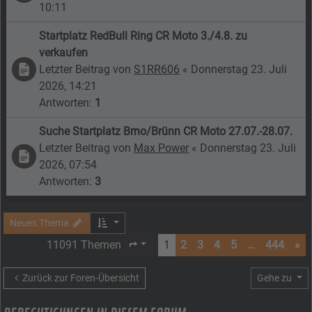
10:11
Startplatz RedBull Ring CR Moto 3./4.8. zu
verkaufen
Letzter Beitrag von
S1RR606
«
Donnerstag 23. Juli
2026, 14:21
Antworten:
1
Suche Startplatz Brno/Brünn CR Moto 27.07.-28.07.
Letzter Beitrag von
Max Power
«
Donnerstag 23. Juli
2026, 07:54
Antworten:
3
Neues Thema
11091 Themen
1
2
3
4
5
…
444
»
Seite
1
von
444
Zurück zur Foren-Übersicht
Gehe zu