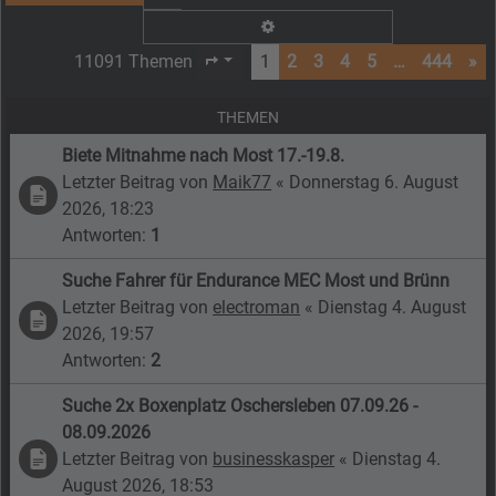
Erweiterte Suche
11091 Themen
1
2
3
4
5
…
444
»
Seite
1
von
444
THEMEN
Biete Mitnahme nach Most 17.-19.8.
Letzter Beitrag von
Maik77
«
Donnerstag 6. August
2026, 18:23
Antworten:
1
Suche Fahrer für Endurance MEC Most und Brünn
Letzter Beitrag von
electroman
«
Dienstag 4. August
2026, 19:57
Antworten:
2
Suche 2x Boxenplatz Oschersleben 07.09.26 -
08.09.2026
Letzter Beitrag von
businesskasper
«
Dienstag 4.
August 2026, 18:53