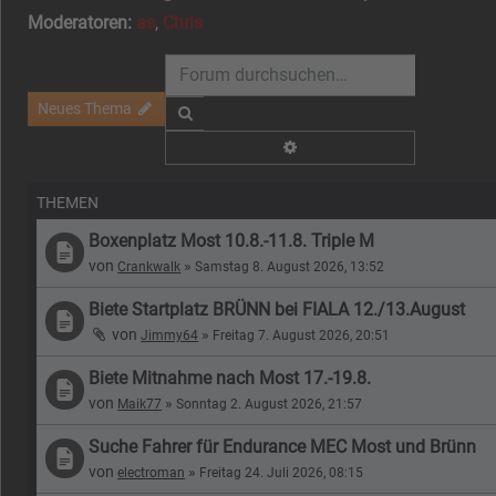
Moderatoren:
as
,
Chris
Neues Thema
Suche
Erweiterte Suche
THEMEN
Boxenplatz Most 10.8.-11.8. Triple M
von
»
Crankwalk
Samstag 8. August 2026, 13:52
Biete Startplatz BRÜNN bei FIALA 12./13.August
von
»
Jimmy64
Freitag 7. August 2026, 20:51
Biete Mitnahme nach Most 17.-19.8.
von
»
Maik77
Sonntag 2. August 2026, 21:57
Suche Fahrer für Endurance MEC Most und Brünn
von
»
electroman
Freitag 24. Juli 2026, 08:15