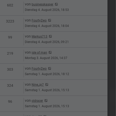
Letzter Beitrag
von
businesskasper
n
Zugriffe
602
Dienstag 4. August 2026, 18:53
Letzter Beitrag
von
FourtyZwo
n
Zugriffe
3223
Dienstag 4. August 2026, 18:04
Letzter Beitrag
von
Markus713
n
Zugriffe
99
Dienstag 4. August 2026, 09:21
Letzter Beitrag
von
isle of man
n
Zugriffe
219
Montag 3. August 2026, 14:37
Letzter Beitrag
von
FourtyZwo
n
Zugriffe
303
Samstag 1. August 2026, 18:12
Letzter Beitrag
von
Nine_jp7
n
Zugriffe
324
Samstag 1. August 2026, 15:13
Letzter Beitrag
von
oldracer
n
Zugriffe
96
Samstag 1. August 2026, 15:13