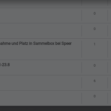
Antworte
0
Antworte
0
eitnahme und Platz in Sammelbox bei Speer
Antworte
1
-23.8
Antworte
0
Antworte
6
Antworte
0