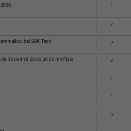
.2026
Antworte
1
Antworte
2
in Sammelbox bei SBK Tech
Antworte
0
08.26 und 18.08-20.08.26 mit Fiala.
Antworte
2
Antworte
1
Antworte
1
Antworte
0