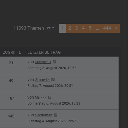
11093 Themen
1
2
3
4
5
…
444
»
Seite
1
von
444
ZUGRIFFE
LETZTER BEITRAG
Letzter Beitrag
von
Crankwalk
n
Zugriffe
21
Samstag 8. August 2026, 13:52
Letzter Beitrag
von
Jimmy64
n
Zugriffe
49
Freitag 7. August 2026, 20:51
Letzter Beitrag
von
Maik77
n
Zugriffe
184
Donnerstag 6. August 2026, 18:23
Letzter Beitrag
von
electroman
n
Zugriffe
440
Dienstag 4. August 2026, 19:57