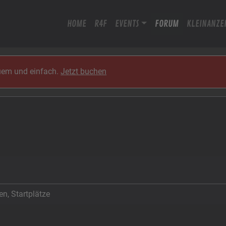
HOME
R4F
EVENTS
FORUM
KLEINANZE
quem und einfach.
Jetzt buchen
n, Startplätze