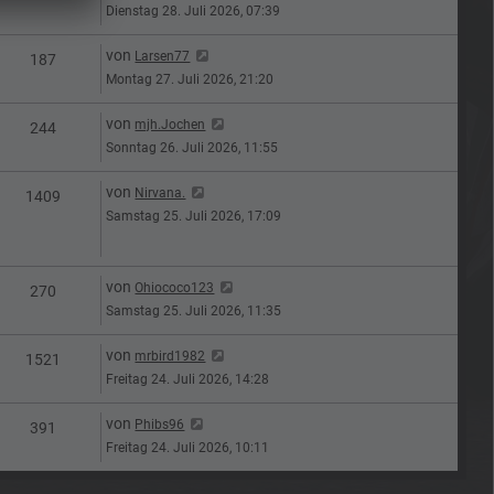
Dienstag 28. Juli 2026, 07:39
Letzter Beitrag
von
Larsen77
n
Zugriffe
187
Montag 27. Juli 2026, 21:20
Letzter Beitrag
von
mjh.Jochen
n
Zugriffe
244
Sonntag 26. Juli 2026, 11:55
Letzter Beitrag
von
Nirvana.
n
Zugriffe
1409
Samstag 25. Juli 2026, 17:09
Letzter Beitrag
von
Ohiococo123
n
Zugriffe
270
Samstag 25. Juli 2026, 11:35
Letzter Beitrag
von
mrbird1982
n
Zugriffe
1521
Freitag 24. Juli 2026, 14:28
Letzter Beitrag
von
Phibs96
n
Zugriffe
391
Freitag 24. Juli 2026, 10:11