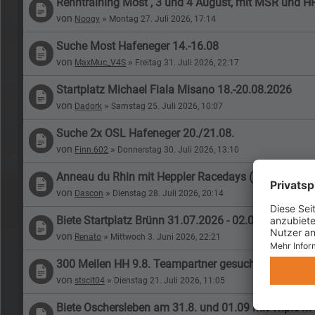
Renntraining Most , 3 und 4 August, mit MSR und H
von
»
Noogy
Montag 27. Juli 2026, 17:14
Suche Most Hafeneger 14.-16.08
von
»
MaxMuc_V4S
Freitag 31. Juli 2026, 22:17
Startplatz Michael Fiala Misano 18.-20.08.2026
von
»
Dadork
Samstag 25. Juli 2026, 10:07
Suche 2x OSL Hafeneger 20./21.08.
von
»
Finn.602
Donnerstag 30. Juli 2026, 13:10
Anneau du Rhin mit Heppler Racedays (30./31.07.2
von
»
Dascon
Dienstag 28. Juli 2026, 20:14
Biete Startplatz Brünn 31.07.2026 - 02.08.2026 (Spe
von
»
Renato
Mittwoch 3. Juni 2026, 22:21
300 Meilen HH 9.8. Teampartner gesucht
von
»
stscit04
Dienstag 21. Juli 2026, 11:05
Biete Oschersleben am 31.8. und 01.09 mit Triple M