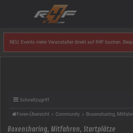
Zum Inhalt
NEU: Events vieler Veranstalter direkt auf R4F buchen. Be
Schnellzugriff
Foren-Übersicht
Community
Boxensharing, Mitfahre
Boxensharing, Mitfahren, Startplätze