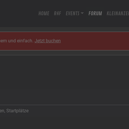
HOME
R4F
EVENTS
FORUM
KLEINANZE
quem und einfach.
Jetzt buchen
n, Startplätze