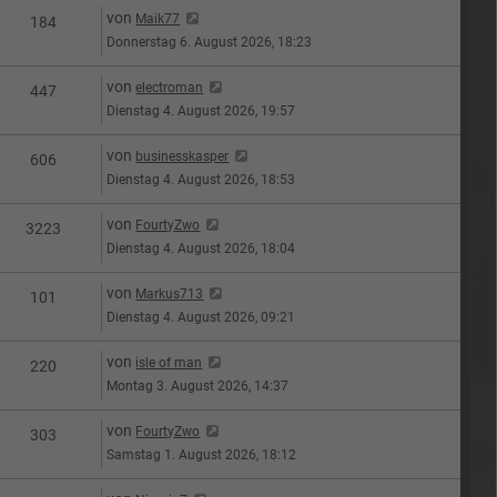
Letzter Beitrag
von
Maik77
n
Zugriffe
184
Donnerstag 6. August 2026, 18:23
Letzter Beitrag
von
electroman
n
Zugriffe
447
Dienstag 4. August 2026, 19:57
Letzter Beitrag
von
businesskasper
n
Zugriffe
606
Dienstag 4. August 2026, 18:53
Letzter Beitrag
von
FourtyZwo
n
Zugriffe
3223
Dienstag 4. August 2026, 18:04
Letzter Beitrag
von
Markus713
n
Zugriffe
101
Dienstag 4. August 2026, 09:21
Letzter Beitrag
von
isle of man
n
Zugriffe
220
Montag 3. August 2026, 14:37
Letzter Beitrag
von
FourtyZwo
n
Zugriffe
303
Samstag 1. August 2026, 18:12