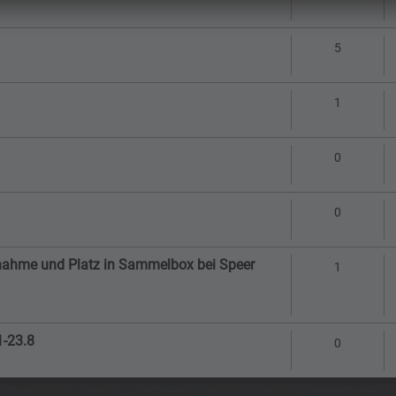
Antworte
5
Antworte
1
Antworte
0
Antworte
0
eitnahme und Platz in Sammelbox bei Speer
Antworte
1
-23.8
Antworte
0