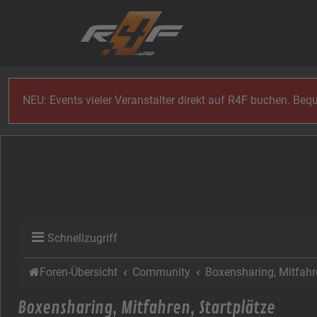
Zum Inhalt
NEU: Events vieler Veranstalter direkt auf R4F buchen. Be
Schnellzugriff
Foren-Übersicht
Community
Boxensharing, Mitfahre
Boxensharing, Mitfahren, Startplätze