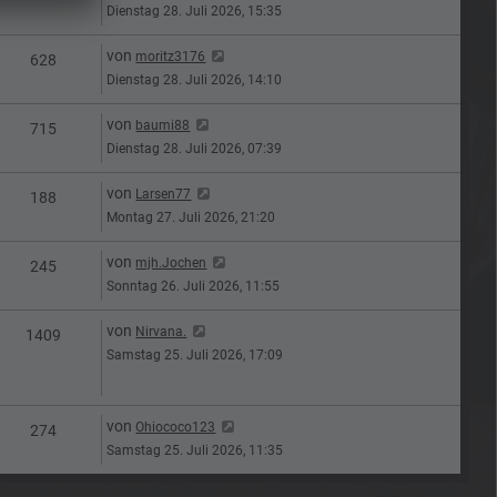
Dienstag 28. Juli 2026, 15:35
Letzter Beitrag
von
moritz3176
n
Zugriffe
628
Dienstag 28. Juli 2026, 14:10
Letzter Beitrag
von
baumi88
n
Zugriffe
715
Dienstag 28. Juli 2026, 07:39
Letzter Beitrag
von
Larsen77
n
Zugriffe
188
Montag 27. Juli 2026, 21:20
Letzter Beitrag
von
mjh.Jochen
n
Zugriffe
245
Sonntag 26. Juli 2026, 11:55
Letzter Beitrag
von
Nirvana.
n
Zugriffe
1409
Samstag 25. Juli 2026, 17:09
Letzter Beitrag
von
Ohiococo123
n
Zugriffe
274
Samstag 25. Juli 2026, 11:35