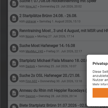
Suche !: 07./08.08 Hockenheimring mit Speer
von
»
Nine_jp7
Donnerstag 23. Juli 2026, 20:02
2 Startplätze Brünn 24.08. - 26.08.
von
»
oldracer
Samstag 1. August 2026, 15:13
Renntraining Most , 3 und 4 August, mit MSR und H
von
»
Noogy
Montag 27. Juli 2026, 17:14
Suche Most Hafeneger 14.-16.08
von
»
MaxMuc_V4S
Freitag 31. Juli 2026, 22:17
Startplatz Michael Fiala Misano 18.-20.08.2026
von
»
Dadork
Samstag 25. Juli 2026, 10:07
Suche 2x OSL Hafeneger 20./21.08.
von
»
Finn.602
Donnerstag 30. Juli 2026, 13:10
Anneau du Rhin mit Heppler Racedays (30./31.07.2
von
»
Dascon
Dienstag 28. Juli 2026, 20:14
Biete Startplatz Brünn 31.07.2026 - 02.08.2026 (Spe