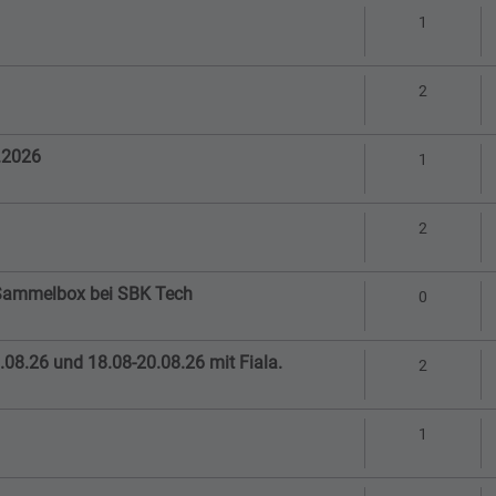
Antworte
1
Antworte
2
.2026
Antworte
1
Antworte
2
in Sammelbox bei SBK Tech
Antworte
0
08.26 und 18.08-20.08.26 mit Fiala.
Antworte
2
Antworte
1