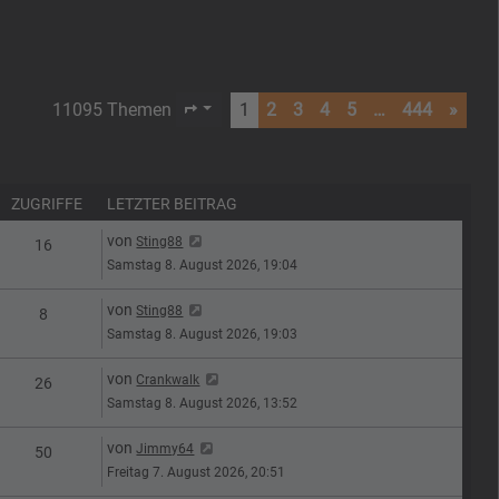
11095 Themen
1
2
3
4
5
…
444
»
Seite
1
von
444
ZUGRIFFE
LETZTER BEITRAG
Letzter Beitrag
von
Sting88
n
Zugriffe
16
Samstag 8. August 2026, 19:04
Letzter Beitrag
von
Sting88
n
Zugriffe
8
Samstag 8. August 2026, 19:03
Letzter Beitrag
von
Crankwalk
n
Zugriffe
26
Samstag 8. August 2026, 13:52
Letzter Beitrag
von
Jimmy64
n
Zugriffe
50
Freitag 7. August 2026, 20:51