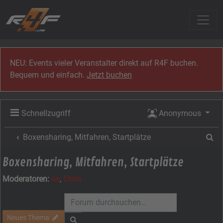
Zum Inhalt
NEU: Events vieler Veranstalter direkt auf R4F buchen.
Bequem und einfach.
Jetzt buchen
Schnellzugriff
Anonymous
Su
Boxensharing, Mitfahren, Startplätze
Boxensharing, Mitfahren, Startplätze
Moderatoren:
as
,
Chris
Neues Thema
Suche