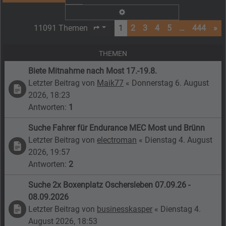
Erweiterte Suche
11091 Themen
1
2
3
4
5
…
444
»
Seite
1
von
444
THEMEN
Biete Mitnahme nach Most 17.-19.8.
Letzter Beitrag von
Maik77
«
Donnerstag 6. August
2026, 18:23
Antworten:
1
Suche Fahrer für Endurance MEC Most und Brünn
Letzter Beitrag von
electroman
«
Dienstag 4. August
2026, 19:57
Antworten:
2
Suche 2x Boxenplatz Oschersleben 07.09.26 -
08.09.2026
Letzter Beitrag von
businesskasper
«
Dienstag 4.
August 2026, 18:53