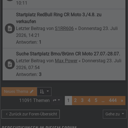
10:11
Startplatz RedBull Ring CR Moto 3./4.8. zu
verkaufen
Letzter Beitrag von
S1RR606
«
Donnerstag 23. Juli
2026, 14:21
Antworten:
1
Suche Startplatz Brno/Brünn CR Moto 27.07.-28.07.
Letzter Beitrag von
Max Power
«
Donnerstag 23. Juli
2026, 07:54
Antworten:
3
Neues Thema
11091 Themen
1
2
3
4
5
…
444
»
Seite
1
von
444
Zurück zur Foren-Übersicht
Gehe zu