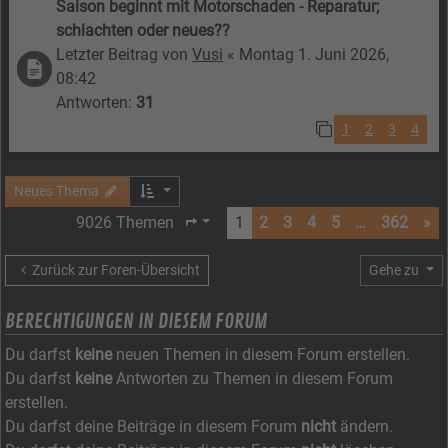
Saison beginnt mit Motorschaden - Reparatur;
schlachten oder neues??
Letzter Beitrag von
Vusi
«
Montag 1. Juni 2026,
08:42
Antworten:
31
1
2
3
4
Neues Thema
9026 Themen
1
2
3
4
5
…
362
»
Seite
1
von
362
Zurück zur Foren-Übersicht
Gehe zu
BERECHTIGUNGEN IN DIESEM FORUM
Du darfst
keine
neuen Themen in diesem Forum erstellen.
Du darfst
keine
Antworten zu Themen in diesem Forum
erstellen.
Du darfst deine Beiträge in diesem Forum
nicht
ändern.