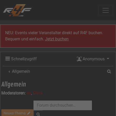
Zum Inhalt
NEU: Events vieler Veranstalter direkt auf R4F buchen.
Bequem und einfach.
Jetzt buchen
Schnellzugriff
Anonymous
Su
Allgemein
Allgemein
Moderatoren:
as
,
Chris
Neues Thema
Suche