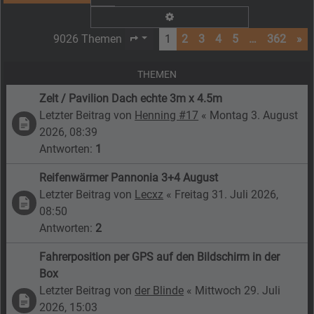
Erweiterte Suche
9026 Themen
1
2
3
4
5
…
362
»
Seite
1
von
362
THEMEN
Zelt / Pavilion Dach echte 3m x 4.5m
Letzter Beitrag von
Henning #17
«
Montag 3. August
2026, 08:39
Antworten:
1
Reifenwärmer Pannonia 3+4 August
Letzter Beitrag von
Lecxz
«
Freitag 31. Juli 2026,
08:50
Antworten:
2
Fahrerposition per GPS auf den Bildschirm in der
Box
Letzter Beitrag von
der Blinde
«
Mittwoch 29. Juli
2026, 15:03