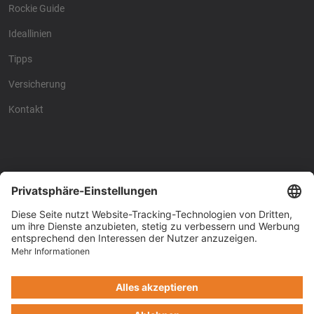
Rockie Guide
Ideallinien
Tipps
Versicherung
Kontakt
Racing4fun - Alles über
Racing4fun - Alles über
Motorrad Renntraining
Motorrad Renntraining
Copyright © Racing4Fun 2024
Impressum
-
Datenschutz
-
Cookie-Einstellungen