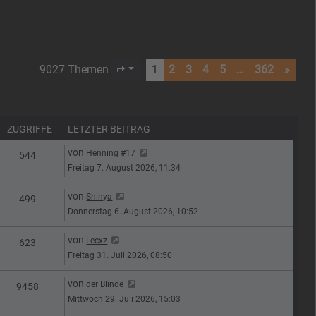
9027 Themen
1
2
3
4
5
…
362
»
Seite
1
von
362
ZUGRIFFE
LETZTER BEITRAG
Letzter Beitrag
von
Henning #17
n
Zugriffe
544
Freitag 7. August 2026, 11:34
Letzter Beitrag
von
Shinya
n
Zugriffe
499
Donnerstag 6. August 2026, 10:52
Letzter Beitrag
von
Lecxz
n
Zugriffe
623
Freitag 31. Juli 2026, 08:50
Letzter Beitrag
von
der Blinde
n
Zugriffe
9458
Mittwoch 29. Juli 2026, 15:03