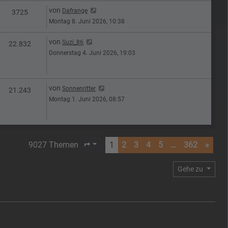
Letzter Beitrag
von
Dafrange
n
Zugriffe
3725
Montag 8. Juni 2026, 10:38
Letzter Beitrag
von
Suzi_86
n
Zugriffe
22.832
Donnerstag 4. Juni 2026, 19:03
Letzter Beitrag
von
Sonnenritter
n
Zugriffe
21.243
Montag 1. Juni 2026, 08:57
9027 Themen
1
2
3
4
5
…
362
»
Seite
1
von
362
Gehe zu