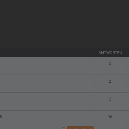
ANTWORTEN
Antworte
5
Antworte
2
Antworte
2
x
Antworte
39