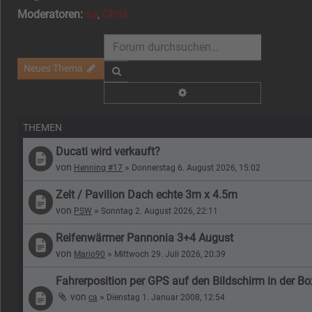
Moderatoren:
as
,
Chris
Neues Thema
Suche
Erweiterte Suche
THEMEN
Ducati wird verkauft?
von
»
Henning #17
Donnerstag 6. August 2026, 15:02
Zelt / Pavilion Dach echte 3m x 4.5m
von
»
PSW
Sonntag 2. August 2026, 22:11
Reifenwärmer Pannonia 3+4 August
von
»
Mario90
Mittwoch 29. Juli 2026, 20:39
Fahrerposition per GPS auf den Bildschirm in der Bo
von
»
ca
Dienstag 1. Januar 2008, 12:54