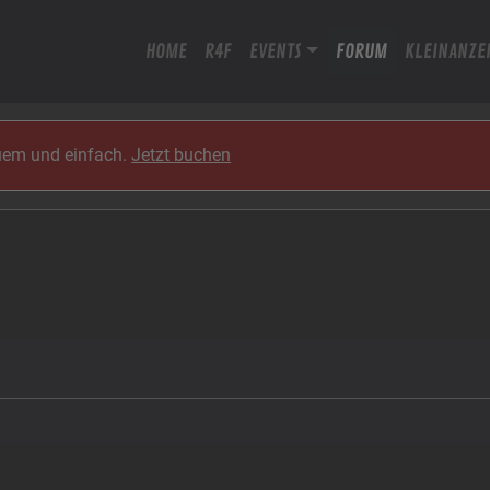
HOME
R4F
EVENTS
FORUM
KLEINANZE
quem und einfach.
Jetzt buchen