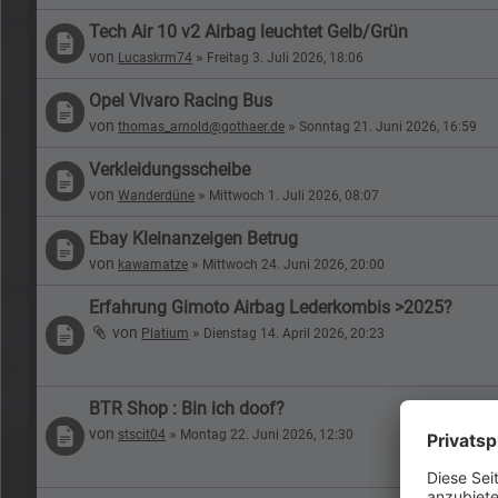
Tech Air 10 v2 Airbag leuchtet Gelb/Grün
von
»
Lucaskrm74
Freitag 3. Juli 2026, 18:06
Opel Vivaro Racing Bus
von
»
thomas_arnold@gothaer.de
Sonntag 21. Juni 2026, 16:59
Verkleidungsscheibe
von
»
Wanderdüne
Mittwoch 1. Juli 2026, 08:07
Ebay Kleinanzeigen Betrug
von
»
kawamatze
Mittwoch 24. Juni 2026, 20:00
Erfahrung Gimoto Airbag Lederkombis >2025?
von
»
Platium
Dienstag 14. April 2026, 20:23
BTR Shop : Bin ich doof?
von
»
stscit04
Montag 22. Juni 2026, 12:30