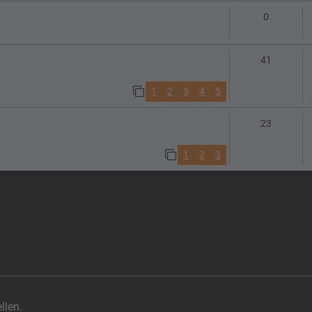
Antworte
0
Antworte
41
1
2
3
4
5
Antworte
23
1
2
3
llen.