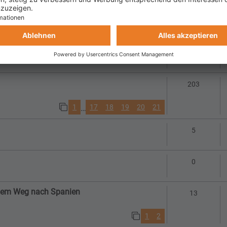
Antworte
26
1
2
3
Antworte
1
Antwort
203
1
17
18
19
20
21
…
Antworte
5
Antworte
0
 dem Weg nach Spanien
Antworte
13
1
2