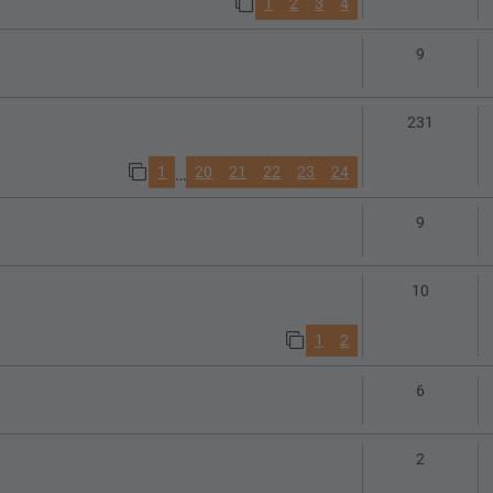
1
2
3
4
Antworte
9
Antwort
231
1
20
21
22
23
24
…
Antworte
9
Antworte
10
1
2
Antworte
6
Antworte
2