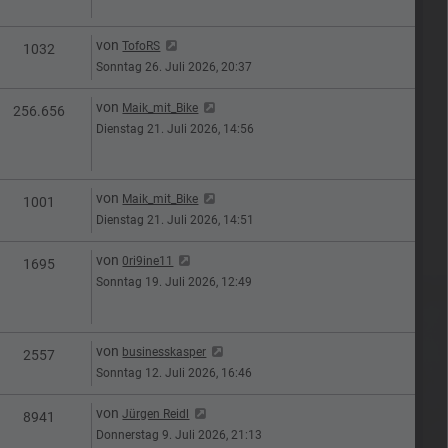
Letzter Beitrag
von
TofoRS
n
Zugriffe
1032
Sonntag 26. Juli 2026, 20:37
Letzter Beitrag
von
Maik_mit_Bike
en
Zugriffe
256.656
Dienstag 21. Juli 2026, 14:56
Letzter Beitrag
von
Maik_mit_Bike
n
Zugriffe
1001
Dienstag 21. Juli 2026, 14:51
Letzter Beitrag
von
0ri9ine11
n
Zugriffe
1695
Sonntag 19. Juli 2026, 12:49
Letzter Beitrag
von
businesskasper
n
Zugriffe
2557
Sonntag 12. Juli 2026, 16:46
Letzter Beitrag
von
Jürgen Reidl
n
Zugriffe
8941
Donnerstag 9. Juli 2026, 21:13