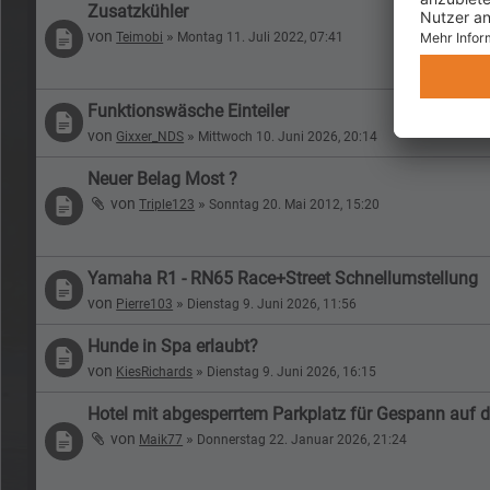
Zusatzkühler
von
»
Teimobi
Montag 11. Juli 2022, 07:41
Funktionswäsche Einteiler
von
»
Gixxer_NDS
Mittwoch 10. Juni 2026, 20:14
Neuer Belag Most ?
von
»
Triple123
Sonntag 20. Mai 2012, 15:20
Yamaha R1 - RN65 Race+Street Schnellumstellung
von
»
Pierre103
Dienstag 9. Juni 2026, 11:56
Hunde in Spa erlaubt?
von
»
KiesRichards
Dienstag 9. Juni 2026, 16:15
Hotel mit abgesperrtem Parkplatz für Gespann auf
von
»
Maik77
Donnerstag 22. Januar 2026, 21:24