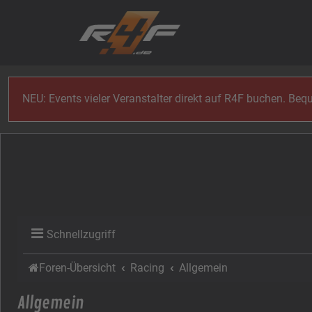
Zum Inhalt
NEU: Events vieler Veranstalter direkt auf R4F buchen. Be
Schnellzugriff
Foren-Übersicht
Racing
Allgemein
Allgemein