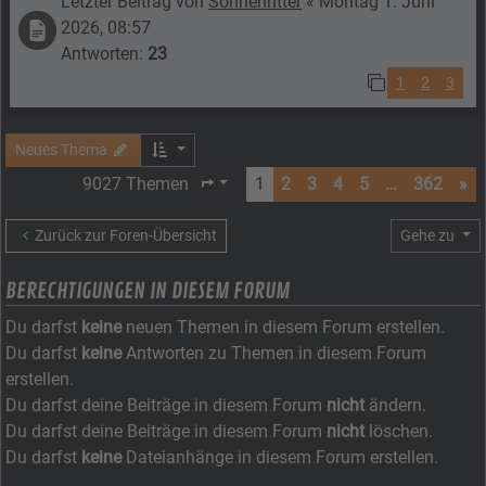
Letzter Beitrag von
Sonnenritter
«
Montag 1. Juni
2026, 08:57
Antworten:
23
1
2
3
Neues Thema
9027 Themen
1
2
3
4
5
…
362
»
Seite
1
von
362
Zurück zur Foren-Übersicht
Gehe zu
BERECHTIGUNGEN IN DIESEM FORUM
Du darfst
keine
neuen Themen in diesem Forum erstellen.
Du darfst
keine
Antworten zu Themen in diesem Forum
erstellen.
Du darfst deine Beiträge in diesem Forum
nicht
ändern.
Du darfst deine Beiträge in diesem Forum
nicht
löschen.
Du darfst
keine
Dateianhänge in diesem Forum erstellen.