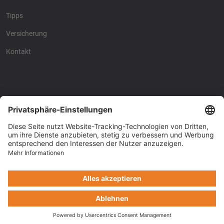
Tipps
Versicherung
Kontakt
Racing4fun - Alles über
Racing4fun - Alles über
Motorrad Renntraining
Motorrad Renntraining
Copyright © Racing4Fun 2024
Impressum
-
Datenschutz
-
Cookie-Einstellungen