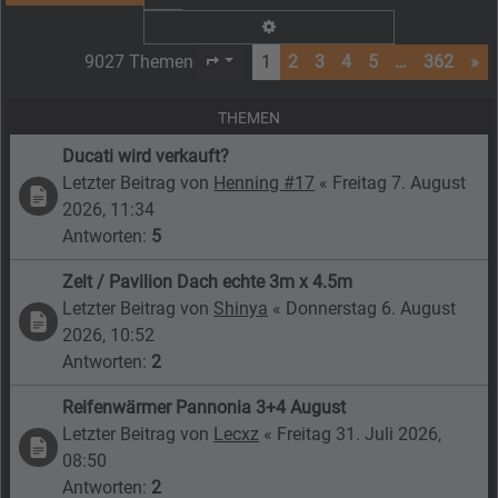
Erweiterte Suche
9027 Themen
1
2
3
4
5
…
362
»
Seite
1
von
362
THEMEN
Ducati wird verkauft?
Letzter Beitrag von
Henning #17
«
Freitag 7. August
2026, 11:34
Antworten:
5
Zelt / Pavilion Dach echte 3m x 4.5m
Letzter Beitrag von
Shinya
«
Donnerstag 6. August
2026, 10:52
Antworten:
2
Reifenwärmer Pannonia 3+4 August
Letzter Beitrag von
Lecxz
«
Freitag 31. Juli 2026,
08:50
Antworten:
2