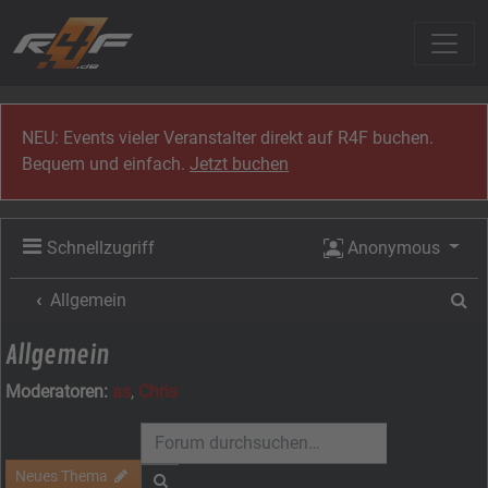
Zum Inhalt
NEU: Events vieler Veranstalter direkt auf R4F buchen.
Bequem und einfach.
Jetzt buchen
Schnellzugriff
Anonymous
Su
Allgemein
Allgemein
Moderatoren:
as
,
Chris
Neues Thema
Suche