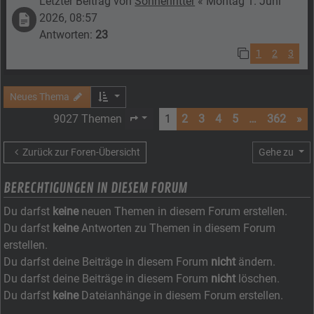
Letzter Beitrag von
Sonnenritter
«
Montag 1. Juni
2026, 08:57
Antworten:
23
1
2
3
Neues Thema
9027 Themen
1
2
3
4
5
…
362
»
Seite
1
von
362
Zurück zur Foren-Übersicht
Gehe zu
BERECHTIGUNGEN IN DIESEM FORUM
Du darfst
keine
neuen Themen in diesem Forum erstellen.
Du darfst
keine
Antworten zu Themen in diesem Forum
erstellen.
Du darfst deine Beiträge in diesem Forum
nicht
ändern.
Du darfst deine Beiträge in diesem Forum
nicht
löschen.
Du darfst
keine
Dateianhänge in diesem Forum erstellen.