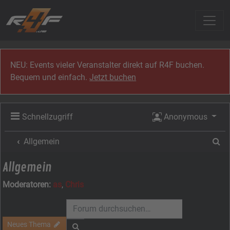
Zum Inhalt
NEU: Events vieler Veranstalter direkt auf R4F buchen.
Bequem und einfach.
Jetzt buchen
Schnellzugriff
Anonymous
Su
Allgemein
Allgemein
Moderatoren:
as
,
Chris
Neues Thema
Suche