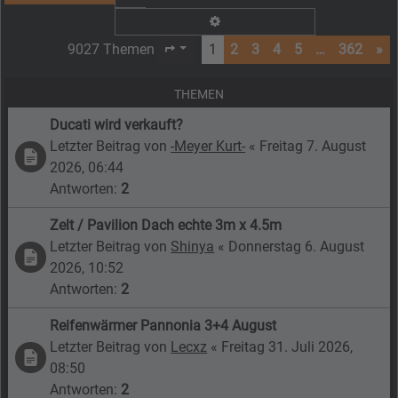
Erweiterte Suche
9027 Themen
1
2
3
4
5
…
362
»
Seite
1
von
362
THEMEN
Ducati wird verkauft?
Letzter Beitrag von
-Meyer Kurt-
«
Freitag 7. August
2026, 06:44
Antworten:
2
Zelt / Pavilion Dach echte 3m x 4.5m
Letzter Beitrag von
Shinya
«
Donnerstag 6. August
2026, 10:52
Antworten:
2
Reifenwärmer Pannonia 3+4 August
Letzter Beitrag von
Lecxz
«
Freitag 31. Juli 2026,
08:50
Antworten:
2