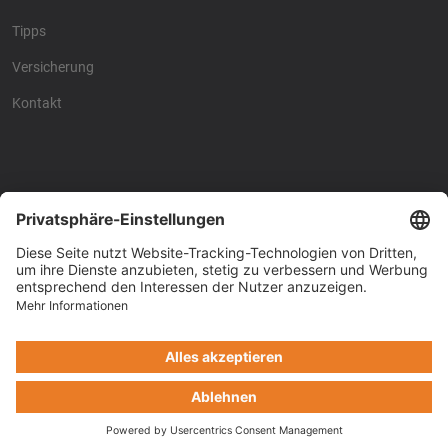
Tipps
Versicherung
Kontakt
Racing4fun - Alles über
Racing4fun - Alles über
Motorrad Renntraining
Motorrad Renntraining
Copyright © Racing4Fun 2024
Impressum
-
Datenschutz
-
Cookie-Einstellungen