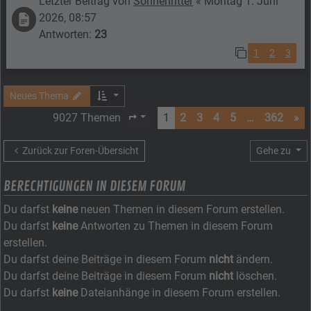
Letzter Beitrag von
Sonnenritter
«
Montag 1. Juni
2026, 08:57
Antworten:
23
1
2
3
Neues Thema
9027 Themen
1
2
3
4
5
…
362
»
Seite
1
von
362
Zurück zur Foren-Übersicht
Gehe zu
BERECHTIGUNGEN IN DIESEM FORUM
Du darfst
keine
neuen Themen in diesem Forum erstellen.
Du darfst
keine
Antworten zu Themen in diesem Forum
erstellen.
Du darfst deine Beiträge in diesem Forum
nicht
ändern.
Du darfst deine Beiträge in diesem Forum
nicht
löschen.
Du darfst
keine
Dateianhänge in diesem Forum erstellen.