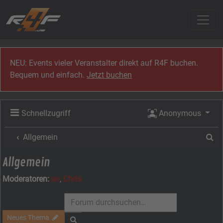
Zum Inhalt
NEU: Events vieler Veranstalter direkt auf R4F buchen.
Bequem und einfach.
Jetzt buchen
Schnellzugriff
Anonymous
Su
Allgemein
Allgemein
Moderatoren:
as
,
Chris
Neues Thema
Suche