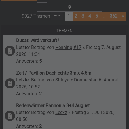
Erweiterte Suche
9027 Themen
1
2
3
4
5
…
362
»
Seite
1
von
362
THEMEN
Ducati wird verkauft?
Letzter Beitrag von
Henning #17
«
Freitag 7. August
2026, 11:34
Antworten:
5
Zelt / Pavilion Dach echte 3m x 4.5m
Letzter Beitrag von
Shinya
«
Donnerstag 6. August
2026, 10:52
Antworten:
2
Reifenwärmer Pannonia 3+4 August
Letzter Beitrag von
Lecxz
«
Freitag 31. Juli 2026,
08:50
Antworten:
2