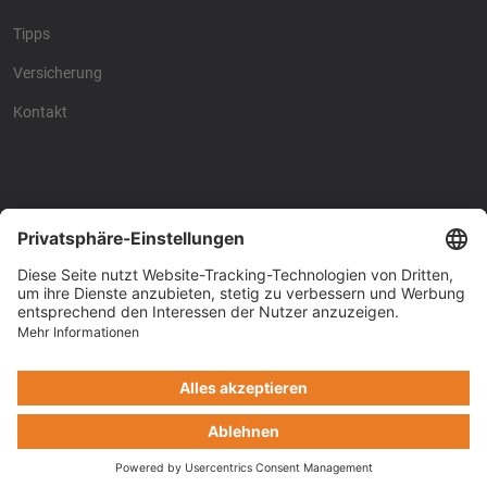
Tipps
Versicherung
Kontakt
Racing4fun - Alles über
Racing4fun - Alles über
Motorrad Renntraining
Motorrad Renntraining
Copyright © Racing4Fun 2024
Impressum
-
Datenschutz
-
Cookie-Einstellungen