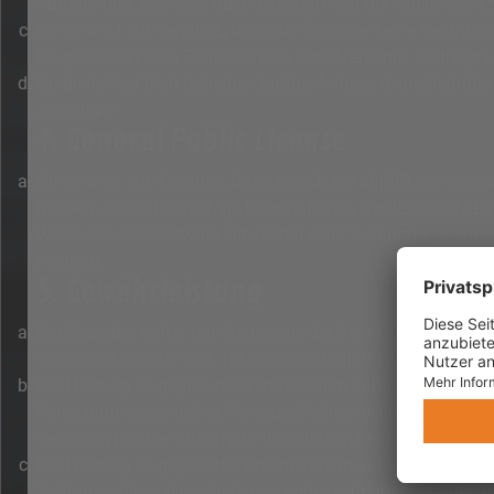
Abmahnung zeitweise oder dauerhaft von der Nutzung diese
Du nimmst zur Kenntnis, dass der Betreiber keine Verantwort
Du gestattest dem Betreiber, dein Benutzerkonto, Beiträge 
Du gestattest dem Betreiber darüber hinaus, deine Beiträge
zuzufügen.
4. General Public License
Du nimmst zur Kenntnis, dass es sich bei phpBB um eine un
handelt; deutschsprachige Informationen werden durch die
Weise, wie die Software verwendet wird. Sie können insbe
nehmen.
5. Gewährleistung
Der Betreiber haftet mit Ausnahme der Verletzung von Leben
vorsätzliches oder grob fahrlässiges Verhalten zurückzufü
Die Haftung ist gegenüber Verbrauchern außer bei vorsätz
Verletzung wesentlicher Vertragspflichten (Kardinalpflich
vertragstypischen Durchschnittsschäden begrenzt. Dies gi
Die Haftung ist gegenüber Unternehmern außer bei der Verl
Vertragsschluss typischerweise vorhersehbaren Schäden und