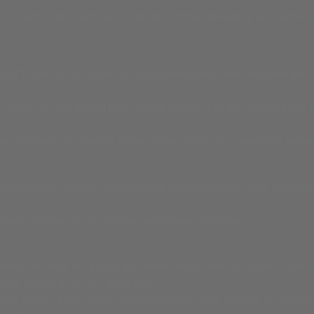
fun.de/forum“) wird zwischen dir und dem Betreiber ein Vertra
ard“) schließt du einen Nutzungsvertrag mit dem Betreiber des B
darfst du das Board nicht weiter nutzen. Für die Nutzung des Bo
 und kann von beiden Seiten ohne Einhaltung einer Frist jederz
n
 ein einfaches, zeitlich und räumlich unbeschränktes und unentg
h nach Kündigung des Nutzungsvertrages bestehen.
 Inhalte enthält, die gegen geltendes Recht oder die guten Sitte
der zu setzen bzw. zu verwenden.
tößen gegen diese Nutzungsbedingungen oder anderer im Board ve