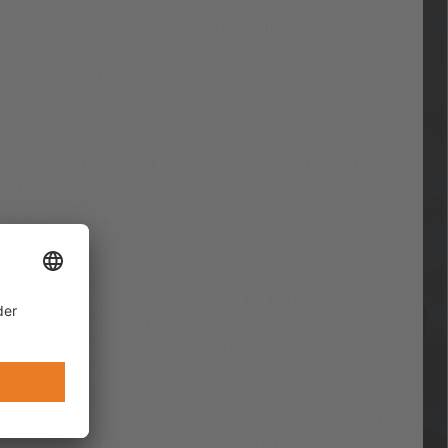
 erstellt hat oder die er nicht zur Kenntnis genommen hat.
net sind, dem Betreiber oder einem Dritten Schaden
lten Foren-Software von phpBB Limited (www.phpbb.com)
gestellt. Beide haben keinen Einfluss auf die Art und
 untersagen oder auf Inhalte fremder Foren Einfluss
spflichten (Kardinalpflichten) nur für Schäden, die auf ein
esondere entgangenen Gewinn.
er Verletzung von Leben, Körper und Gesundheit und der
Schäden und im übrigen der Höhe nach auf die
nen Gewinn.
r grob fahrlässigem Verhalten des Betreibers auf die bei
ittsschäden begrenzt. Dies gilt auch für mittelbare