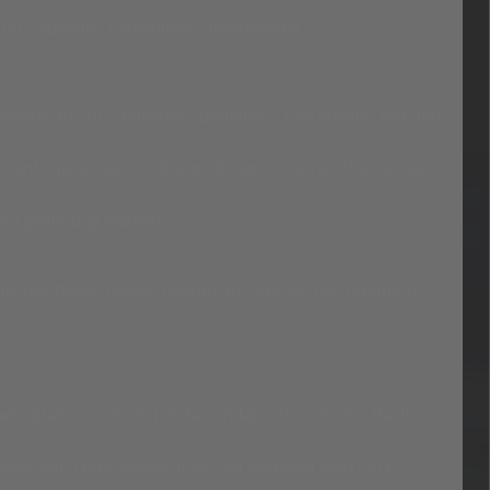
g mit folgenden Regelungen geschlossen:
oards ab (im Folgenden „Betreiber“) und erklärst dich mit
ards gelten jeweils die an dieser Stelle veröffentlichten
eit gekündigt werden.
eltliches Recht, deinen Beitrag im Rahmen des Boards zu
n verstoßen. Du erklärst insbesondere, dass du das Recht
röffentlichten Regeln kann der Betreiber dich nach