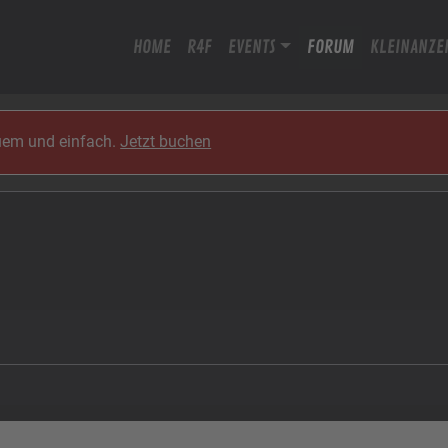
HOME
R4F
EVENTS
FORUM
KLEINANZE
quem und einfach.
Jetzt buchen