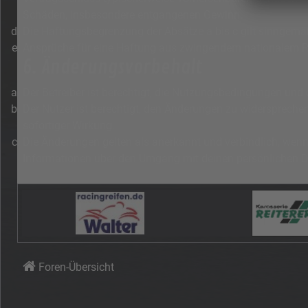
Schäden, insbesondere entgangenen Gewinn.
Die Haftungsbegrenzung der Absätze a bis c gilt sinngemäß
Ansprüche für eine Haftung aus zwingendem nationalem Re
6. Änderungsvorbehalt
Der Betreiber ist berechtigt, die Nutzungsbedingungen und 
Der Nutzer ist berechtigt, den Änderungen zu widerspreche
sofortiger Wirkung.
Die Änderungen gelten als anerkannt und verbindlich, wen
Informationen über den Umgang mit deinen persönlichen Da
Foren-Übersicht