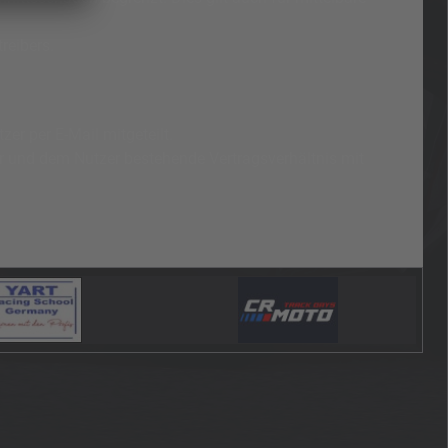
reibers.
er per E-Mail mitgeteilt.
er und dem Nutzer bestehende Vertragsverhältnis mit