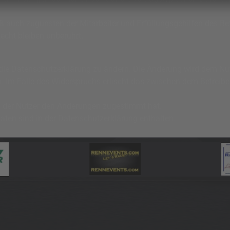
 auch zugunsten der Mitarbeiter und Erfüllungsgehilfen des Bet
cht bleiben unberührt.
die Datenschutzerklärung zu ändern. Die Änderung wird dem Nutz
n. Im Falle des Widerspruchs erlischt das zwischen dem Betreib
n der Nutzer den Änderungen zugestimmt hat.
ten sind in der Datenschutzerklärung enthalten.