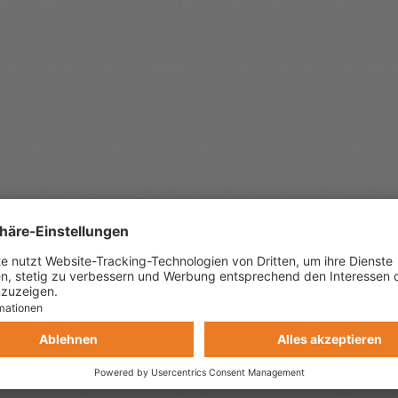
s Boards ausschließen und dir ein Hausverbot erteilen.
ung für die Inhalte von Beiträgen übernimmt, die er nicht selbst
und Funktionen jederzeit zu löschen oder zu sperren.
 abzuändern, sofern sie gegen o. g. Regeln verstoßen oder geeig
ter der „
GNU General Public License v2
“ (GPL) bereitgestel
 deutschsprachige Community unter www.phpbb.de zur Verfügung 
sondere die Verwendung der Software für bestimmte Zwecke nicht
, Körper und Gesundheit und der Verletzung wesentlicher Vertrag
hren sind. Dies gilt auch für mittelbare Folgeschäden wie insb
lichem oder grob fahrlässigem Verhalten oder bei Schäden aus d
ten) auf die bei Vertragsschluss typischerweise vorhersehbaren 
lt auch für mittelbare Folgeschäden wie insbesondere entgange
etzung von Leben, Körper und Gesundheit oder vorsätzlichem ode
 im Übrigen der Höhe nach auf die vertragstypischen Durchschn