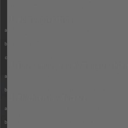
Mit dem Zugriff auf „racing4fun.de“ („https://www.racing4
1. Nutzungsvertrag
Mit dem Zugriff auf „racing4fun.de“ (im Folgenden „das Bo
den nachfolgenden Regelungen einverstanden.
Wenn du mit diesen Regelungen nicht einverstanden bist, so 
Regelungen.
Der Nutzungsvertrag wird auf unbestimmte Zeit geschlossen
2. Einräumung von Nutzungsrechte
Mit dem Erstellen eines Beitrags erteilst du dem Betreiber
nutzen.
Das Nutzungsrecht nach Punkt 2, Unterpunkt a bleibt auc
3. Pflichten des Nutzers
Du erklärst mit der Erstellung eines Beitrags, dass er keine
besitzt, die in deinen Beiträgen verwendeten Links und Bil
Der Betreiber des Boards übt das Hausrecht aus. Bei Vers