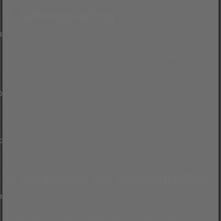
1. Nutzungsvertrag
Mit dem Zugriff auf „racing4fun.de“ (im Folgenden „das
Board“) schließt du einen Nutzungsvertrag mit dem
Betreiber des Boards ab (im Folgenden „Betreiber“) und
erklärst dich mit den nachfolgenden Regelungen
einverstanden.
Wenn du mit diesen Regelungen nicht einverstanden bist, so
darfst du das Board nicht weiter nutzen. Für die Nutzung
des Boards gelten jeweils die an dieser Stelle
veröffentlichten Regelungen.
Der Nutzungsvertrag wird auf unbestimmte Zeit
geschlossen und kann von beiden Seiten ohne Einhaltung
einer Frist jederzeit gekündigt werden.
2. Einräumung von Nutzungsrechten
Mit dem Erstellen eines Beitrags erteilst du dem Betreiber
ein einfaches, zeitlich und räumlich unbeschränktes und
unentgeltliches Recht, deinen Beitrag im Rahmen des