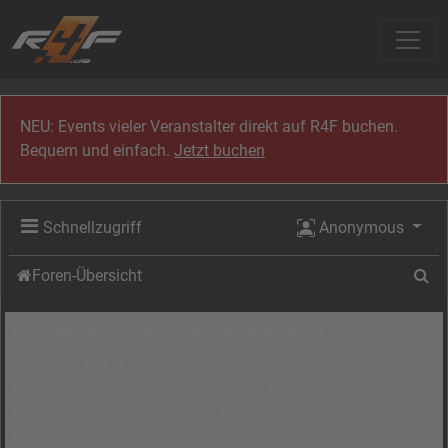
Zum Inhalt
NEU: Events vieler Veranstalter direkt auf R4F buchen.
Bequem und einfach.
Jetzt buchen
Schnellzugriff
Anonymous
Su
Foren-Übersicht
racing4fun.de - Nutzungsbedingungen
Mit dem Zugriff auf „racing4fun.de“
(„https://www.racing4fun.de/forum“) wird zwischen dir und
dem Betreiber ein Vertrag mit folgenden Regelungen
geschlossen: