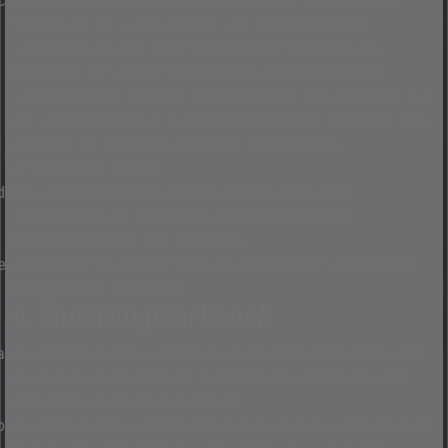
Die Haftung ist gegenüber Unternehmern außer bei der
Verletzung von Leben, Körper und Gesundheit oder
vorsätzlichem oder grob fahrlässigem Verhalten des
Betreibers auf die bei Vertragsschluss typischerweise
vorhersehbaren Schäden und im Übrigen der Höhe nach auf
die vertragstypischen Durchschnittsschäden begrenzt. Dies
gilt auch für mittelbare Schäden, insbesondere
entgangenen Gewinn.
Die Haftungsbegrenzung der Absätze a bis c gilt
sinngemäß auch zugunsten der Mitarbeiter und
Erfüllungsgehilfen des Betreibers.
Ansprüche für eine Haftung aus zwingendem nationalem
Recht bleiben unberührt.
6. Änderungsvorbehalt
Der Betreiber ist berechtigt, die Nutzungsbedingungen und
die Datenschutzerklärung zu ändern. Die Änderung wird
dem Nutzer per E-Mail mitgeteilt.
Der Nutzer ist berechtigt, den Änderungen zu widersprechen.