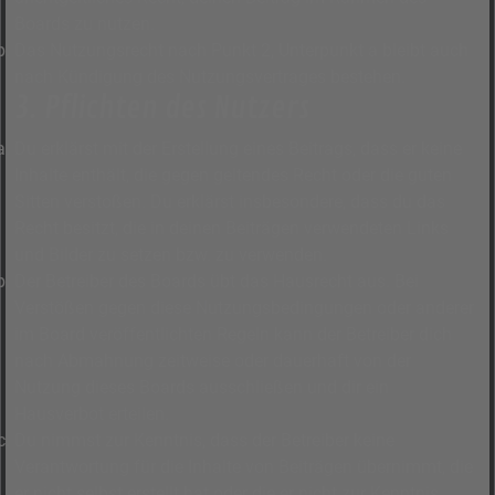
Boards zu nutzen.
Das Nutzungsrecht nach Punkt 2, Unterpunkt a bleibt auch
nach Kündigung des Nutzungsvertrages bestehen.
3. Pflichten des Nutzers
Du erklärst mit der Erstellung eines Beitrags, dass er keine
Inhalte enthält, die gegen geltendes Recht oder die guten
Sitten verstoßen. Du erklärst insbesondere, dass du das
Recht besitzt, die in deinen Beiträgen verwendeten Links
und Bilder zu setzen bzw. zu verwenden.
Der Betreiber des Boards übt das Hausrecht aus. Bei
Verstößen gegen diese Nutzungsbedingungen oder anderer
im Board veröffentlichten Regeln kann der Betreiber dich
nach Abmahnung zeitweise oder dauerhaft von der
Nutzung dieses Boards ausschließen und dir ein
Hausverbot erteilen.
Du nimmst zur Kenntnis, dass der Betreiber keine
Verantwortung für die Inhalte von Beiträgen übernimmt, die
er nicht selbst erstellt hat oder die er nicht zur Kenntnis