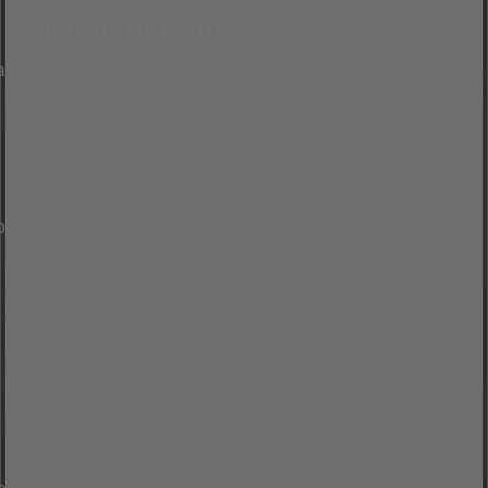
5. Gewährleistung
Der Betreiber haftet mit Ausnahme der Verletzung von
Leben, Körper und Gesundheit und der Verletzung
wesentlicher Vertragspflichten (Kardinalpflichten) nur für
Schäden, die auf ein vorsätzliches oder grob fahrlässiges
Verhalten zurückzuführen sind. Dies gilt auch für mittelbare
Folgeschäden wie insbesondere entgangenen Gewinn.
Die Haftung ist gegenüber Verbrauchern außer bei
vorsätzlichem oder grob fahrlässigem Verhalten oder bei
Schäden aus der Verletzung von Leben, Körper und
Gesundheit und der Verletzung wesentlicher
Vertragspflichten (Kardinalpflichten) auf die bei
Vertragsschluss typischerweise vorhersehbaren Schäden
und im übrigen der Höhe nach auf die vertragstypischen
Durchschnittsschäden begrenzt. Dies gilt auch für
mittelbare Folgeschäden wie insbesondere entgangenen
Gewinn.