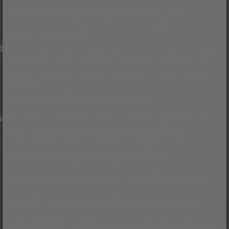
genommen hat. Du gestattest dem Betreiber, dein
Benutzerkonto, Beiträge und Funktionen jederzeit zu
löschen oder zu sperren.
Du gestattest dem Betreiber darüber hinaus, deine Beiträge
abzuändern, sofern sie gegen o. g. Regeln verstoßen oder
geeignet sind, dem Betreiber oder einem Dritten Schaden
zuzufügen.
4. General Public License
Du nimmst zur Kenntnis, dass es sich bei phpBB um eine
unter der „
GNU General Public License v2
“ (GPL)
bereitgestellten Foren-Software von phpBB Limited
(www.phpbb.com) handelt; deutschsprachige
Informationen werden durch die deutschsprachige
Community unter www.phpbb.de zur Verfügung gestellt.
Beide haben keinen Einfluss auf die Art und Weise, wie die
Software verwendet wird. Sie können insbesondere die
Verwendung der Software für bestimmte Zwecke nicht
untersagen oder auf Inhalte fremder Foren Einfluss nehmen.