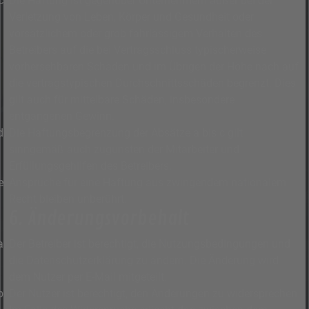
Die Haftung ist gegenüber Unternehmern außer bei der
Verletzung von Leben, Körper und Gesundheit oder
vorsätzlichem oder grob fahrlässigem Verhalten des
Betreibers auf die bei Vertragsschluss typischerweise
vorhersehbaren Schäden und im Übrigen der Höhe nach auf
die vertragstypischen Durchschnittsschäden begrenzt. Dies
gilt auch für mittelbare Schäden, insbesondere
entgangenen Gewinn.
Die Haftungsbegrenzung der Absätze a bis c gilt
sinngemäß auch zugunsten der Mitarbeiter und
Erfüllungsgehilfen des Betreibers.
Ansprüche für eine Haftung aus zwingendem nationalem
Recht bleiben unberührt.
6. Änderungsvorbehalt
Der Betreiber ist berechtigt, die Nutzungsbedingungen und
die Datenschutzerklärung zu ändern. Die Änderung wird
dem Nutzer per E-Mail mitgeteilt.
Der Nutzer ist berechtigt, den Änderungen zu widersprechen.