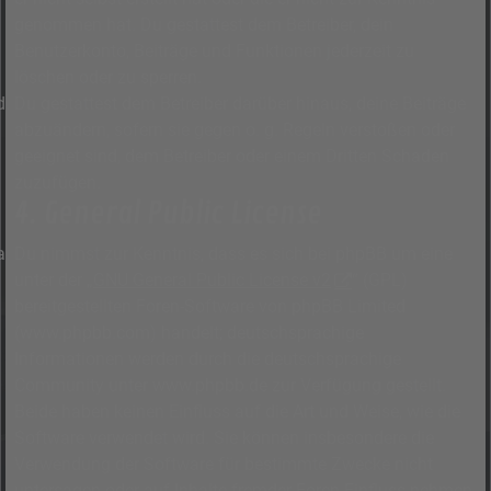
genommen hat. Du gestattest dem Betreiber, dein
Benutzerkonto, Beiträge und Funktionen jederzeit zu
löschen oder zu sperren.
Du gestattest dem Betreiber darüber hinaus, deine Beiträge
abzuändern, sofern sie gegen o. g. Regeln verstoßen oder
geeignet sind, dem Betreiber oder einem Dritten Schaden
zuzufügen.
4. General Public License
Du nimmst zur Kenntnis, dass es sich bei phpBB um eine
unter der „
GNU General Public License v2
“ (GPL)
bereitgestellten Foren-Software von phpBB Limited
(www.phpbb.com) handelt; deutschsprachige
Informationen werden durch die deutschsprachige
Community unter www.phpbb.de zur Verfügung gestellt.
Beide haben keinen Einfluss auf die Art und Weise, wie die
Software verwendet wird. Sie können insbesondere die
Verwendung der Software für bestimmte Zwecke nicht
untersagen oder auf Inhalte fremder Foren Einfluss nehmen.