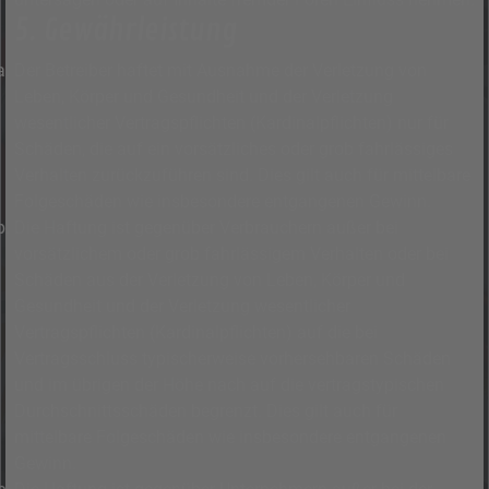
5. Gewährleistung
Der Betreiber haftet mit Ausnahme der Verletzung von
Leben, Körper und Gesundheit und der Verletzung
wesentlicher Vertragspflichten (Kardinalpflichten) nur für
Schäden, die auf ein vorsätzliches oder grob fahrlässiges
Verhalten zurückzuführen sind. Dies gilt auch für mittelbare
Folgeschäden wie insbesondere entgangenen Gewinn.
Die Haftung ist gegenüber Verbrauchern außer bei
vorsätzlichem oder grob fahrlässigem Verhalten oder bei
Schäden aus der Verletzung von Leben, Körper und
Gesundheit und der Verletzung wesentlicher
Vertragspflichten (Kardinalpflichten) auf die bei
Vertragsschluss typischerweise vorhersehbaren Schäden
und im übrigen der Höhe nach auf die vertragstypischen
Durchschnittsschäden begrenzt. Dies gilt auch für
mittelbare Folgeschäden wie insbesondere entgangenen
Gewinn.