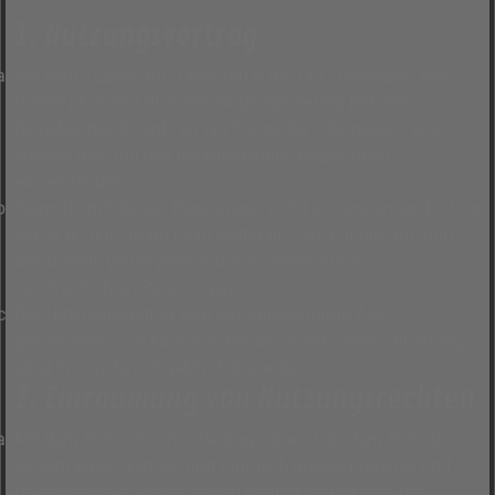
1. Nutzungsvertrag
Mit dem Zugriff auf „racing4fun.de“ (im Folgenden „das
Board“) schließt du einen Nutzungsvertrag mit dem
Betreiber des Boards ab (im Folgenden „Betreiber“) und
erklärst dich mit den nachfolgenden Regelungen
einverstanden.
Wenn du mit diesen Regelungen nicht einverstanden bist, so
darfst du das Board nicht weiter nutzen. Für die Nutzung
des Boards gelten jeweils die an dieser Stelle
veröffentlichten Regelungen.
Der Nutzungsvertrag wird auf unbestimmte Zeit
geschlossen und kann von beiden Seiten ohne Einhaltung
einer Frist jederzeit gekündigt werden.
2. Einräumung von Nutzungsrechten
Mit dem Erstellen eines Beitrags erteilst du dem Betreiber
ein einfaches, zeitlich und räumlich unbeschränktes und
unentgeltliches Recht, deinen Beitrag im Rahmen des