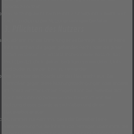
Boards zu nutzen.
Das Nutzungsrecht nach Punkt 2, Unterpunkt a bleibt auch
nach Kündigung des Nutzungsvertrages bestehen.
3. Pflichten des Nutzers
Du erklärst mit der Erstellung eines Beitrags, dass er keine
Inhalte enthält, die gegen geltendes Recht oder die guten
Sitten verstoßen. Du erklärst insbesondere, dass du das
Recht besitzt, die in deinen Beiträgen verwendeten Links
und Bilder zu setzen bzw. zu verwenden.
Der Betreiber des Boards übt das Hausrecht aus. Bei
Verstößen gegen diese Nutzungsbedingungen oder anderer
im Board veröffentlichten Regeln kann der Betreiber dich
nach Abmahnung zeitweise oder dauerhaft von der
Nutzung dieses Boards ausschließen und dir ein
Hausverbot erteilen.
Du nimmst zur Kenntnis, dass der Betreiber keine
Verantwortung für die Inhalte von Beiträgen übernimmt, die
er nicht selbst erstellt hat oder die er nicht zur Kenntnis