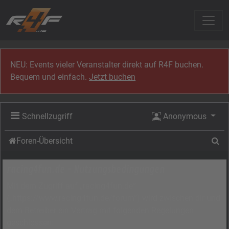
Zum Inhalt
NEU: Events vieler Veranstalter direkt auf R4F buchen.
Bequem und einfach.
Jetzt buchen
Schnellzugriff
Anonymous
Su
Foren-Übersicht
racing4fun.de - Nutzungsbedingungen
Mit dem Zugriff auf „racing4fun.de“
(„https://www.racing4fun.de/forum“) wird zwischen dir und
dem Betreiber ein Vertrag mit folgenden Regelungen
geschlossen: