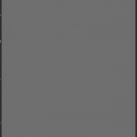
Boards zu nutzen.
Das Nutzungsrecht nach Punkt 2, Unterpunkt a bleibt auch
nach Kündigung des Nutzungsvertrages bestehen.
3. Pflichten des Nutzers
Du erklärst mit der Erstellung eines Beitrags, dass er keine
Inhalte enthält, die gegen geltendes Recht oder die guten
Sitten verstoßen. Du erklärst insbesondere, dass du das
Recht besitzt, die in deinen Beiträgen verwendeten Links
und Bilder zu setzen bzw. zu verwenden.
Der Betreiber des Boards übt das Hausrecht aus. Bei
Verstößen gegen diese Nutzungsbedingungen oder anderer
im Board veröffentlichten Regeln kann der Betreiber dich
nach Abmahnung zeitweise oder dauerhaft von der
Nutzung dieses Boards ausschließen und dir ein
Hausverbot erteilen.
Du nimmst zur Kenntnis, dass der Betreiber keine
Verantwortung für die Inhalte von Beiträgen übernimmt, die
er nicht selbst erstellt hat oder die er nicht zur Kenntnis