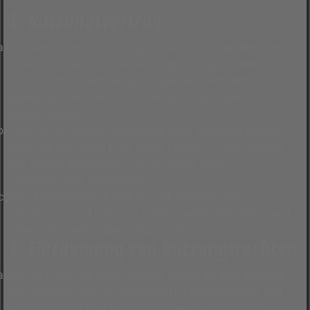
1. Nutzungsvertrag
Mit dem Zugriff auf „racing4fun.de“ (im Folgenden „das
Board“) schließt du einen Nutzungsvertrag mit dem
Betreiber des Boards ab (im Folgenden „Betreiber“) und
erklärst dich mit den nachfolgenden Regelungen
einverstanden.
Wenn du mit diesen Regelungen nicht einverstanden bist, so
darfst du das Board nicht weiter nutzen. Für die Nutzung
des Boards gelten jeweils die an dieser Stelle
veröffentlichten Regelungen.
Der Nutzungsvertrag wird auf unbestimmte Zeit
geschlossen und kann von beiden Seiten ohne Einhaltung
einer Frist jederzeit gekündigt werden.
2. Einräumung von Nutzungsrechten
Mit dem Erstellen eines Beitrags erteilst du dem Betreiber
ein einfaches, zeitlich und räumlich unbeschränktes und
unentgeltliches Recht, deinen Beitrag im Rahmen des