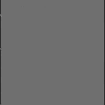
5. Gewährleistung
Der Betreiber haftet mit Ausnahme der Verletzung von
Leben, Körper und Gesundheit und der Verletzung
wesentlicher Vertragspflichten (Kardinalpflichten) nur für
Schäden, die auf ein vorsätzliches oder grob fahrlässiges
Verhalten zurückzuführen sind. Dies gilt auch für mittelbare
Folgeschäden wie insbesondere entgangenen Gewinn.
Die Haftung ist gegenüber Verbrauchern außer bei
vorsätzlichem oder grob fahrlässigem Verhalten oder bei
Schäden aus der Verletzung von Leben, Körper und
Gesundheit und der Verletzung wesentlicher
Vertragspflichten (Kardinalpflichten) auf die bei
Vertragsschluss typischerweise vorhersehbaren Schäden
und im übrigen der Höhe nach auf die vertragstypischen
Durchschnittsschäden begrenzt. Dies gilt auch für
mittelbare Folgeschäden wie insbesondere entgangenen
Gewinn.