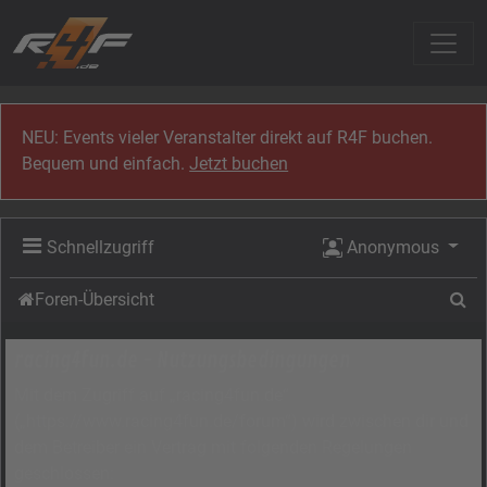
Zum Inhalt
NEU: Events vieler Veranstalter direkt auf R4F buchen.
Bequem und einfach.
Jetzt buchen
Schnellzugriff
Anonymous
Su
Foren-Übersicht
racing4fun.de - Nutzungsbedingungen
Mit dem Zugriff auf „racing4fun.de“
(„https://www.racing4fun.de/forum“) wird zwischen dir und
dem Betreiber ein Vertrag mit folgenden Regelungen
geschlossen: