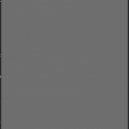
Die Haftung ist gegenüber Unternehmern außer bei der
Verletzung von Leben, Körper und Gesundheit oder
vorsätzlichem oder grob fahrlässigem Verhalten des
Betreibers auf die bei Vertragsschluss typischerweise
vorhersehbaren Schäden und im Übrigen der Höhe nach auf
die vertragstypischen Durchschnittsschäden begrenzt. Dies
gilt auch für mittelbare Schäden, insbesondere
entgangenen Gewinn.
Die Haftungsbegrenzung der Absätze a bis c gilt
sinngemäß auch zugunsten der Mitarbeiter und
Erfüllungsgehilfen des Betreibers.
Ansprüche für eine Haftung aus zwingendem nationalem
Recht bleiben unberührt.
6. Änderungsvorbehalt
Der Betreiber ist berechtigt, die Nutzungsbedingungen und
die Datenschutzerklärung zu ändern. Die Änderung wird
dem Nutzer per E-Mail mitgeteilt.
Der Nutzer ist berechtigt, den Änderungen zu widersprechen.