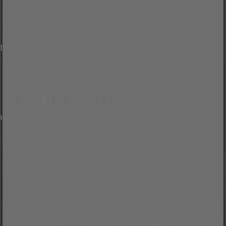
genommen hat. Du gestattest dem Betreiber, dein
Benutzerkonto, Beiträge und Funktionen jederzeit zu
löschen oder zu sperren.
Du gestattest dem Betreiber darüber hinaus, deine Beiträge
abzuändern, sofern sie gegen o. g. Regeln verstoßen oder
geeignet sind, dem Betreiber oder einem Dritten Schaden
zuzufügen.
4. General Public License
Du nimmst zur Kenntnis, dass es sich bei phpBB um eine
unter der „
GNU General Public License v2
“ (GPL)
bereitgestellten Foren-Software von phpBB Limited
(www.phpbb.com) handelt; deutschsprachige
Informationen werden durch die deutschsprachige
Community unter www.phpbb.de zur Verfügung gestellt.
Beide haben keinen Einfluss auf die Art und Weise, wie die
Software verwendet wird. Sie können insbesondere die
Verwendung der Software für bestimmte Zwecke nicht
untersagen oder auf Inhalte fremder Foren Einfluss nehmen.