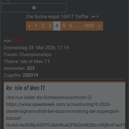
Erweiterte Suche
Die Suche ergab 16917 Treffer
Seite
4
von
1692
«
1
2
3
4
5
6
…
1692
»
von
Chris
Donnerstag 28. Mai 2026, 17:19
Forum:
Championships
Thema:
Isle of Man TT
Antworten:
323
Zugriffe:
250319
Re: Isle of Man TT
Und nun leider die Schreckensnachricht 😥
https://www.speedweek.com/a/roadracing/tt-2026-
daniel-ingham-stirbt-bei-sturz-im-training-der-supersport-
klasse?
fbclid=IwdGRjcASFPCdleHRuA2FlbQIxMQBzcnRjBmFwcF9p