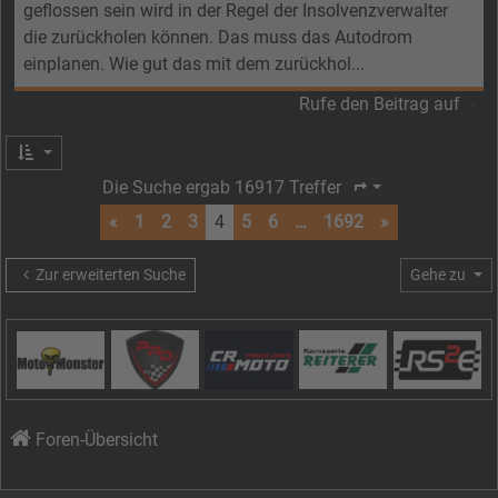
geflossen sein wird in der Regel der Insolvenzverwalter
die zurückholen können. Das muss das Autodrom
einplanen. Wie gut das mit dem zurückhol...
Rufe den Beitrag auf
Die Suche ergab 16917 Treffer
Seite
4
von
1692
«
1
2
3
4
5
6
…
1692
»
Zur erweiterten Suche
Gehe zu
Foren-Übersicht