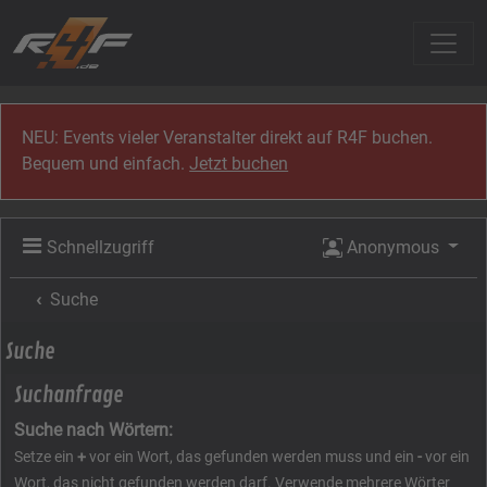
Zum Inhalt
NEU: Events vieler Veranstalter direkt auf R4F buchen.
Bequem und einfach.
Jetzt buchen
Schnellzugriff
Anonymous
Suche
Suche
Suchanfrage
Suche nach Wörtern:
Setze ein
+
vor ein Wort, das gefunden werden muss und ein
-
vor ein
Wort, das nicht gefunden werden darf. Verwende mehrere Wörter