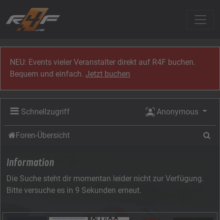
Zum Inhalt
NEU: Events vieler Veranstalter direkt auf R4F buchen.
Bequem und einfach.
Jetzt buchen
Schnellzugriff
Anonymous
Su
Foren-Übersicht
Information
Die Suche steht dir momentan leider nicht zur Verfügung.
Bitte versuche es in 9 Sekunden erneut.