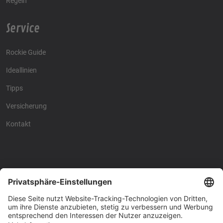
Regeln
Service
Rockie Guide
Ideallinien
Tipps
Versicherung
Kontakt
Racing4fun - Alles über
Racing4fun - Alles über