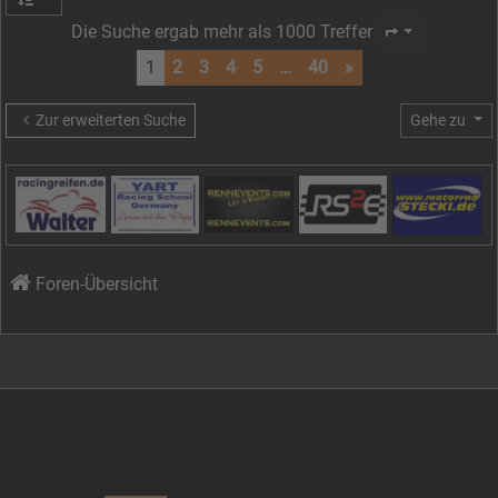
Die Suche ergab mehr als 1000 Treffer
Seite
1
von
40
1
2
3
4
5
…
40
»
Zur erweiterten Suche
Gehe zu
Foren-Übersicht