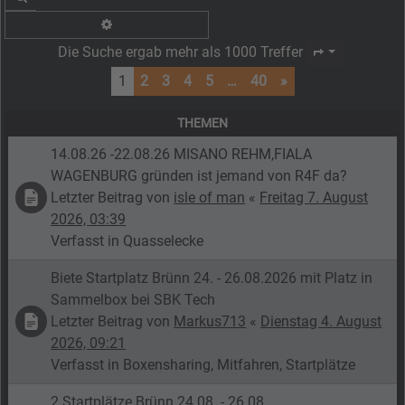
Erweiterte Suche
Die Suche ergab mehr als 1000 Treffer
Seite
1
von
40
1
2
3
4
5
…
40
»
THEMEN
14.08.26 -22.08.26 MISANO REHM,FIALA
WAGENBURG gründen ist jemand von R4F da?
Letzter Beitrag von
isle of man
«
Freitag 7. August
2026, 03:39
Verfasst in
Quasselecke
Biete Startplatz Brünn 24. - 26.08.2026 mit Platz in
Sammelbox bei SBK Tech
Letzter Beitrag von
Markus713
«
Dienstag 4. August
2026, 09:21
Verfasst in
Boxensharing, Mitfahren, Startplätze
2 Startplätze Brünn 24.08. - 26.08.