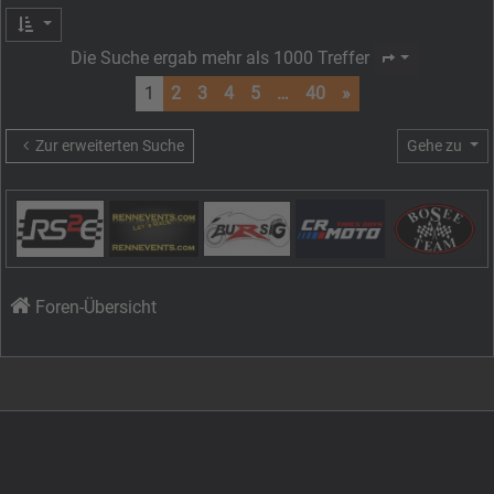
Die Suche ergab mehr als 1000 Treffer
Seite
1
von
40
1
2
3
4
5
…
40
»
Zur erweiterten Suche
Gehe zu
Foren-Übersicht