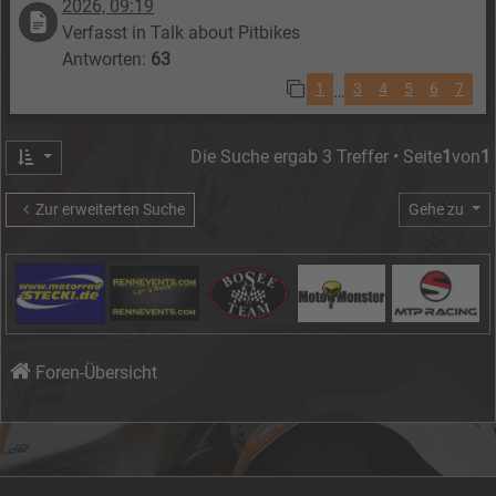
2026, 09:19
Verfasst in
Talk about Pitbikes
Antworten:
63
1
3
4
5
6
7
…
Die Suche ergab 3 Treffer • Seite
1
von
1
Zur erweiterten Suche
Gehe zu
Foren-Übersicht